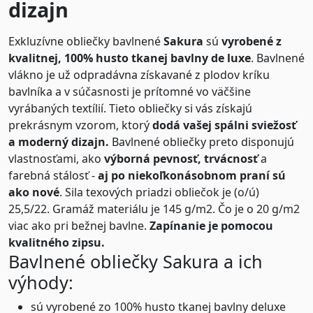
dizajn
Exkluzívne obliečky bavlnené
Sakura
sú
vyrobené z
kvalitnej, 100% husto tkanej bavlny de luxe
. Bavlnené
vlákno je už odpradávna získavané z plodov kríku
bavlníka a v súčasnosti je prítomné vo väčšine
vyrábaných textílií. Tieto obliečky si vás získajú
prekrásnym vzorom, ktorý
dodá vašej spálni sviežosť
a moderný dizajn.
Bavlnené obliečky preto disponujú
vlastnosťami, ako
výborná pevnosť, trvácnosť
a
farebná stálosť -
aj po niekoľkonásobnom praní sú
ako nové
. Sila texových priadzi obliečok je (o/ú)
25,5/22. Gramáž materiálu je 145 g/m2. Čo je o 20 g/m2
viac ako pri bežnej bavlne.
Zapínanie je pomocou
kvalitného zipsu.
Bavlnené obliečky Sakura a ich
výhody:
sú vyrobené zo 100% husto tkanej bavlny deluxe