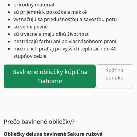
prírodný materiál
sú príjemné k pokožke a mäkké
vyznačujú sa priedušnosťou a savosťou potu
sú veľmi pevné
sú trvácne a majú dlhú životnosť
nestrácajú farbu ani po viacnásobnom praní
možno ich prať aj pri vyšších teplotách do 40
stupňov celzia
Späť na
Bavlnené obliečky kúpiť na
ponuku
Tiahome
Prečo bavlnené obliečky?
Obliečky deluxe bavlnené Sakura ružová