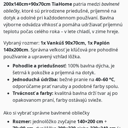
200x140cm+90x70cm TiaHome
patria medzi
bavlnené
obliečky
, ktoré sú prirodzene priedušné, príjemné na
dotyk a odolné pri každodennom používaní. Bavlna
výborne odvádza vlhkosť a pomáha udržiavať príjemnú
teplotu počas celého roka – v lete chladí, v zime hreje.
Vybraný rozmer:
1x Vankúš 90x70cm, 1x Paplón
140x200cm
. Správna veľkosť je kľúčová pre pohodlné
používanie a upravený vzhľad lôžka.
Pohodlie a priedušnosť:
100% bavlna dýcha, je
šetrná k pokožke a príjemná na dotyk.
Jednoduchá údržba:
bežné pranie na
40–60 °C
,
odporúčame prať naruby a podobné farby spolu.
Trvácnosť a farby:
kvalitná bavlna drží tvar aj po
opakovanom praní, farby ostávajú svieže.
Ako si vybrať správne bavlnené obliečky
Rozmer:
jednolôžko zvyčajne
140×200 cm
+