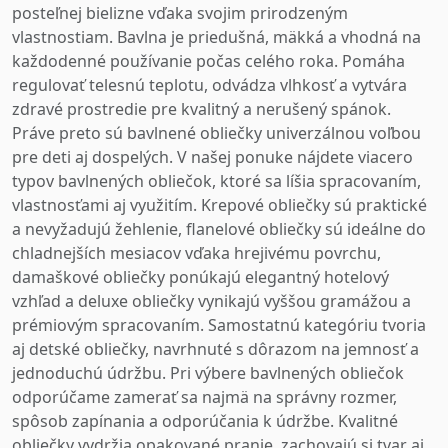
posteľnej bielizne vďaka svojim prirodzeným
vlastnostiam. Bavlna je priedušná, mäkká a vhodná na
každodenné používanie počas celého roka. Pomáha
regulovať telesnú teplotu, odvádza vlhkosť a vytvára
zdravé prostredie pre kvalitný a nerušený spánok.
Práve preto sú bavlnené obliečky univerzálnou voľbou
pre deti aj dospelých. V našej ponuke nájdete viacero
typov bavlnených obliečok, ktoré sa líšia spracovaním,
vlastnosťami aj využitím. Krepové obliečky sú praktické
a nevyžadujú žehlenie, flanelové obliečky sú ideálne do
chladnejších mesiacov vďaka hrejivému povrchu,
damaškové obliečky ponúkajú elegantný hotelový
vzhľad a deluxe obliečky vynikajú vyššou gramážou a
prémiovým spracovaním. Samostatnú kategóriu tvoria
aj detské obliečky, navrhnuté s dôrazom na jemnosť a
jednoduchú údržbu. Pri výbere bavlnených obliečok
odporúčame zamerať sa najmä na správny rozmer,
spôsob zapínania a odporúčania k údržbe. Kvalitné
obliečky vydržia opakované pranie, zachovajú si tvar aj