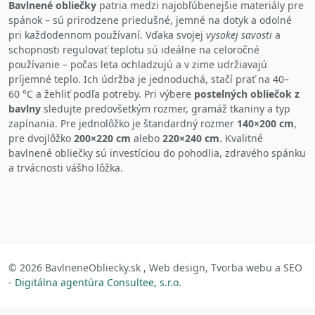
Bavlnené obliečky
patria medzi najobľúbenejšie materiály pre
spánok – sú prirodzene priedušné, jemné na dotyk a odolné
pri každodennom používaní. Vďaka svojej
vysokej savosti
a
schopnosti regulovať teplotu sú ideálne na celoročné
používanie – počas leta ochladzujú a v zime udržiavajú
príjemné teplo. Ich údržba je jednoduchá, stačí prať na 40–
60 °C a žehliť podľa potreby. Pri výbere
postelných obliečok z
bavlny
sledujte predovšetkým rozmer, gramáž tkaniny a typ
zapínania. Pre jednolôžko je štandardný rozmer
140×200 cm
,
pre dvojlôžko
200×220 cm
alebo
220×240 cm
. Kvalitné
bavlnené obliečky
sú investíciou do pohodlia, zdravého spánku
a trvácnosti vášho lôžka.
© 2026 BavlneneObliecky.sk , Web design, Tvorba webu a SEO
-
Digitálna agentúra Consultee, s.r.o.