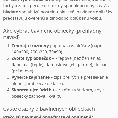
farby a zabezpečia komfortný spánok po dlhý čas. Ak
hľadáte spoľahlivú posteľnú bielizeň, bavlnené obliečky
predstavujú overenú a dlhodobo obľúbenú voľbu.
Ako vybrať bavlnené obliečky (prehľadný
návod)
Zmerajte rozmery
paplóna a vankúšov (napr.
140×200, 200×220, 70×90).
Zvoľte typ obliečok
– krepové (bez žehlenia),
flanelové (teplé), damaškové (elegantné), deluxe
(prémiové).
Vyberte zapínanie
– zips pre rýchle prezliekanie
alebo gombíky ako klasiku.
Skontrolujte údržbu
– riaďte sa štítkom, aby si
obliečky zachovali kvalitu.
Časté otázky o bavlnených obliečkach
Prečo sú bavlnené obliečky také obľúbené?