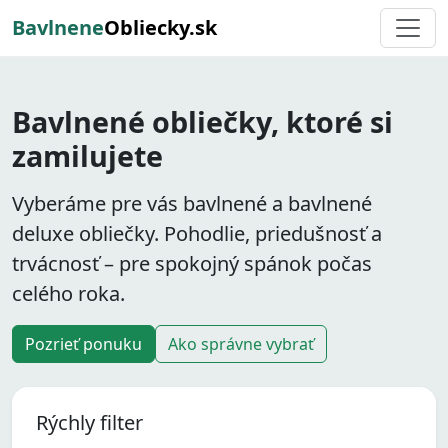
Bavlnene
Obliecky.sk
Bavlnené obliečky, ktoré si
zamilujete
Vyberáme pre vás
bavlnené
a
bavlnené
deluxe
obliečky. Pohodlie, priedušnosť a
trvácnosť – pre spokojný spánok počas
celého roka.
Pozrieť ponuku
Ako správne vybrať
Rýchly filter