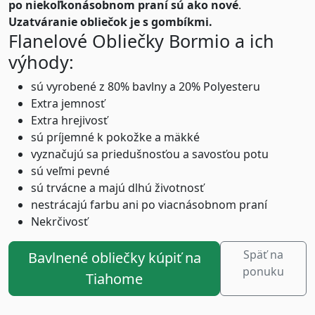
po niekoľkonásobnom praní sú ako nové
.
Uzatváranie obliečok je s gombíkmi.
Flanelové Obliečky Bormio a ich
výhody:
sú vyrobené z 80% bavlny a 20% Polyesteru
Extra jemnosť
Extra hrejivosť
sú príjemné k pokožke a mäkké
vyznačujú sa priedušnosťou a savosťou potu
sú veľmi pevné
sú trvácne a majú dlhú životnosť
nestrácajú farbu ani po viacnásobnom praní
Nekrčivosť
Späť na
Bavlnené obliečky kúpiť na
ponuku
Tiahome