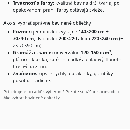
Trvácnosť a farby:
kvalitná bavlna drží tvar aj po
opakovanom praní, farby ostávajú svieže.
Ako si vybrať správne bavlnené obliečky
Rozmer:
jednolôžko zvyčajne
140×200 cm
+
70×90 cm
, dvojlôžko
200×220
alebo
220×240 cm
(+
2× 70×90 cm).
Gramáž a tkanie:
univerzálne
120–150 g/m²
;
plátno = klasika, satén = hladký a chladivý, flanel =
hrejivý na zimu.
Zapínanie:
zips je rýchly a praktický, gombíky
pôsobia tradične.
Potrebujete poradiť s výberom? Pozrite si nášho sprievodcu
Ako vybrať bavlnené obliečky
.