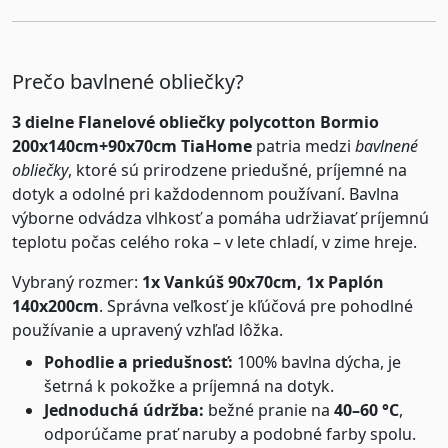
Prečo bavlnené obliečky?
3 dielne Flanelové obliečky polycotton Bormio
200x140cm+90x70cm TiaHome
patria medzi
bavlnené
obliečky
, ktoré sú prirodzene priedušné, príjemné na
dotyk a odolné pri každodennom používaní. Bavlna
výborne odvádza vlhkosť a pomáha udržiavať príjemnú
teplotu počas celého roka – v lete chladí, v zime hreje.
Vybraný rozmer:
1x Vankúš 90x70cm, 1x Paplón
140x200cm
. Správna veľkosť je kľúčová pre pohodlné
používanie a upravený vzhľad lôžka.
Pohodlie a priedušnosť:
100% bavlna dýcha, je
šetrná k pokožke a príjemná na dotyk.
Jednoduchá údržba:
bežné pranie na
40–60 °C
,
odporúčame prať naruby a podobné farby spolu.