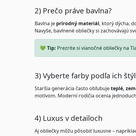
2) Prečo práve bavlna?
Bavlna je
prírodný materiál
, ktorý dýcha, 
Navyše, bavlnené obliečky si zachovávajú svo
💚
Tip:
Prezrite si
vianočné obliečky na T
3) Vyberte farby podľa ich štý
Staršia generácia často obľubuje
teplé, zem
motívom. Moderní rodičia ocenia jednoduch
4) Luxus v detailoch
Aj obliečky môžu pôsobiť luxusne – napríkl