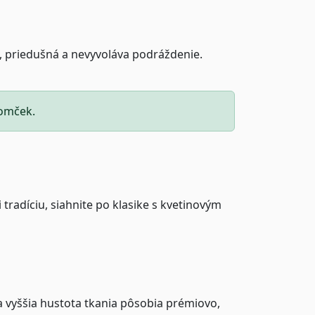
á, priedušná a nevyvoláva podráždenie.
romček.
 tradíciu, siahnite po klasike s kvetinovým
 a vyššia hustota tkania pôsobia prémiovo,