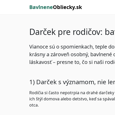
Bavlnene
Obliecky.sk
Darček pre rodičov: b
Vianoce sú o spomienkach, teple domo
krásny a zároveň osobný,
bavlnené 
láskavosť – presne to, čo si naši rodi
1) Darček s významom, nie le
Rodičia si často nepotrpia na drahé darčeky 
ich štýl domova alebo detstvo, keď sa spáva
otca.