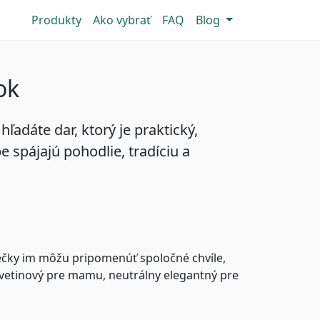
Produkty
Ako vybrať
FAQ
Blog
ok
ľadáte dar, ktorý je praktický,
 spájajú pohodlie, tradíciu a
iečky im môžu pripomenúť spoločné chvíle,
 kvetinový pre mamu, neutrálny elegantný pre