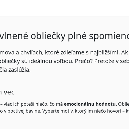
avlnené obliečky plné spomien
va a chvíľach, ktoré zdieľame s najbližšími. Ak h
obliečky
sú ideálnou voľbou. Prečo? Pretože v sebe
čia zaslúžia.
n vec
– viac ich poteší niečo, čo má
emocionálnu hodnotu
. Obl
lo v poctivej bavlne. Vyberte motív, ktorý im niečo hovorí –