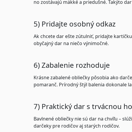
no zostávajú mäkké a priedušné. Takýto dar 
5) Pridajte osobný odkaz
Ak chcete dar ešte zútulniť, pridajte kartič
obyčajný dar na niečo výnimočné.
6) Zabalenie rozhoduje
Krásne zabalené obliečky pôsobia ako darček
pomaranč. Prírodný štýl balenia dokonale la
7) Praktický dar s trvácnou 
Bavlnené obliečky nie sú dar na chvíľu – slú
darčeky pre rodičov aj starých rodičov.