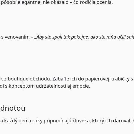
pôsobí elegantne, nie okázalo – čo rodičia ocenia.
ku s venovaním –
„Aby ste spali tak pokojne, ako ste mňa učili sní
 z boutique obchodu. Zabaľte ich do papierovej krabičky s m
dí s konceptom udržateľnosti aj emócie.
hodnotou
žia každý deň a roky pripomínajú človeka, ktorý ich daroval.