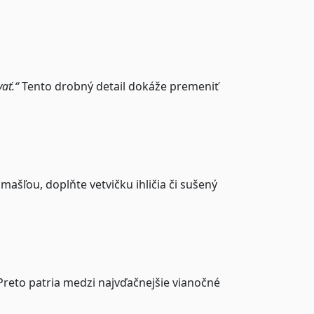
vať.“
Tento drobný detail dokáže premeniť
ašľou, doplňte vetvičku ihličia či sušený
 Preto patria medzi najvďačnejšie vianočné