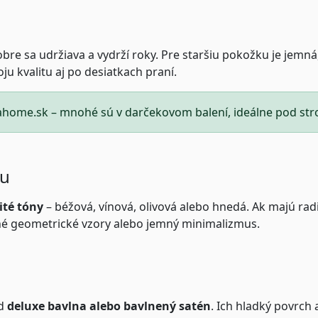
dobre sa udržiava a vydrží roky. Pre staršiu pokožku je jemn
ju kvalitu aj po desiatkach praní.
iahome.sk
– mnohé sú v darčekovom balení, ideálne pod st
lu
ité tóny
– béžová, vínová, olivová alebo hnedá. Ak majú radi
é geometrické vzory alebo jemný minimalizmus.
ad
deluxe bavlna alebo bavlnený satén
. Ich hladký povrch