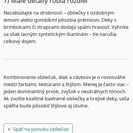
7) Malé detaily robia rozdiel
Nezabúdajte na drobnosti – obliečky s ozdobným
lemom alebo gombíkmi pôsobia prémiovo. Deky s
brmbolcami či strapcami dodajú spálni hravosť. Vyhnite
sa však lacným syntetickým tkaninám – tie narušia
celkový dojem.
Kombinovanie obliečok, diek a závesov je o rovnováhe
medzi farbami, textúrami a štýlom. Menej je často viac –
jeden dominantný prvok, zvyšok v neutrálnych tónoch.
Ak zvolíte kvalitné
bavlnené obliečky
a hrejivé deky, vaša
spálňa bude pôsobiť štýlovo aj útulne.
← Späť na ponuku obliečok