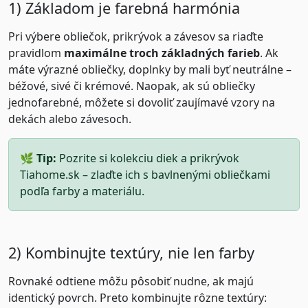
1) Základom je farebná harmónia
Pri výbere obliečok, prikrývok a závesov sa riaďte
pravidlom
maximálne troch základných farieb
. Ak
máte výrazné obliečky, doplnky by mali byť neutrálne –
béžové, sivé či krémové. Naopak, ak sú obliečky
jednofarebné, môžete si dovoliť zaujímavé vzory na
dekách alebo závesoch.
🌿
Tip:
Pozrite si
kolekciu diek a prikrývok
Tiahome.sk
– zlaďte ich s
bavlnenými obliečkami
podľa farby a materiálu.
2) Kombinujte textúry, nie len farby
Rovnaké odtiene môžu pôsobiť nudne, ak majú
identický povrch. Preto kombinujte rôzne textúry: