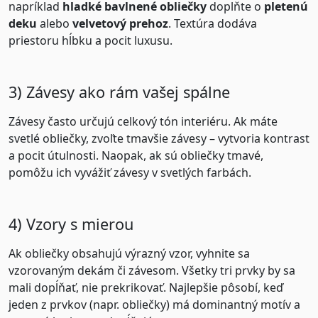
napríklad
hladké bavlnené obliečky
doplňte o
pletenú
deku
alebo
velvetový prehoz
. Textúra dodáva
priestoru hĺbku a pocit luxusu.
3) Závesy ako rám vašej spálne
Závesy často určujú celkový tón interiéru. Ak máte
svetlé obliečky, zvoľte tmavšie závesy – vytvoria kontrast
a pocit útulnosti. Naopak, ak sú obliečky tmavé,
pomôžu ich vyvážiť závesy v svetlých farbách.
4) Vzory s mierou
Ak obliečky obsahujú výrazný vzor, vyhnite sa
vzorovaným dekám či závesom. Všetky tri prvky by sa
mali dopĺňať, nie prekrikovať. Najlepšie pôsobí, keď
jeden z prvkov (napr. obliečky) má dominantný motív a