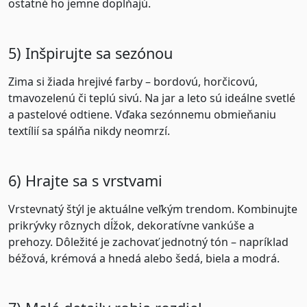
ostatné ho jemne dopĺňajú.
5) Inšpirujte sa sezónou
Zima si žiada hrejivé farby – bordovú, horčicovú,
tmavozelenú či teplú sivú. Na jar a leto sú ideálne svetlé
a pastelové odtiene. Vďaka sezónnemu obmieňaniu
textílií sa spálňa nikdy neomrzí.
6) Hrajte sa s vrstvami
Vrstevnatý štýl je aktuálne veľkým trendom. Kombinujte
prikrývky rôznych dĺžok, dekoratívne vankúše a
prehozy. Dôležité je zachovať jednotný tón – napríklad
béžová, krémová a hnedá alebo šedá, biela a modrá.