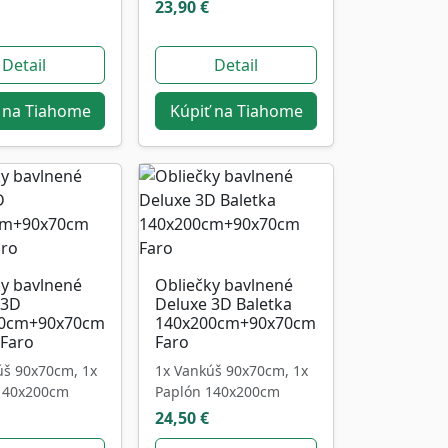
23,90 €
Detail
Detail
 na Tiahome
Kúpiť na Tiahome
ky bavlnené
Obliečky bavlnené
 3D
Deluxe 3D Baletka
40cm+90x70cm
140x200cm+90x70cm
 Faro
Faro
úš 90x70cm, 1x
1x Vankúš 90x70cm, 1x
140x200cm
Paplón 140x200cm
24,50 €