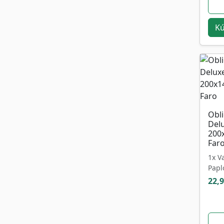
Kú
Obl
Del
200
Far
1x V
Papl
22,9