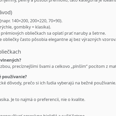
 príjemný, pevný a pôsobí prémiovo, táto kategória je ideáln
návod)
napr. 140×200, 200×220, 70×90).
 rýchle, gombíky = klasika).
 prémiových obliečkach sa oplatí prať naruby a šetrne.
e obliečky často pôsobia elegantne aj bez výrazných vzorov
bliečkach
bavlnených?
zbou, precíznejšími švami a celkovo „plnším“ pocitom z mat
é používanie?
cké dôvody, prečo si ich ľudia vyberajú na bežné používanie
sika. Je to najmä o preferencii, nie o kvalite.