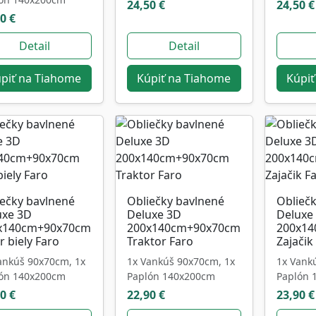
24,50 €
24,50 €
0 €
Detail
Detail
piť na Tiahome
Kúpiť na Tiahome
Kúpiť
iečky bavlnené
Obliečky bavlnené
Oblieč
uxe 3D
Deluxe 3D
Deluxe
x140cm+90x70cm
200x140cm+90x70cm
200x1
r biely Faro
Traktor Faro
Zajačik
ankúš 90x70cm, 1x
1x Vankúš 90x70cm, 1x
1x Vank
ón 140x200cm
Paplón 140x200cm
Paplón 
0 €
22,90 €
23,90 €