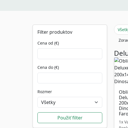
Všetk
Filter produktov
Zora
Cena od (€)
Delu
Cena do (€)
Rozmer
Obl
Del
200
Din
Far
1x V
Papl