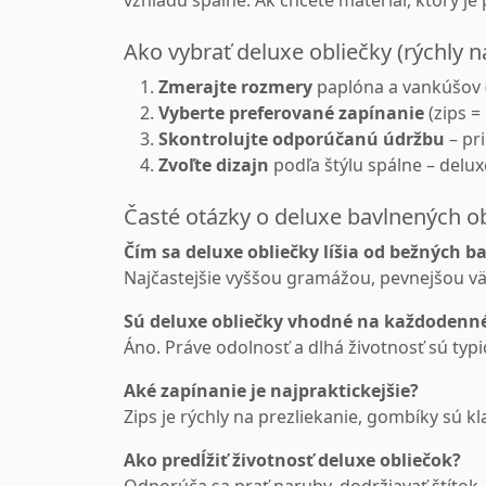
vzhľadu spálne. Ak chcete materiál, ktorý je
Ako vybrať deluxe obliečky (rýchly 
Zmerajte rozmery
paplóna a vankúšov (
Vyberte preferované zapínanie
(zips =
Skontrolujte odporúčanú údržbu
– pri
Zvoľte dizajn
podľa štýlu spálne – delux
Časté otázky o deluxe bavlnených o
Čím sa deluxe obliečky líšia od bežných 
Najčastejšie vyššou gramážou, pevnejšou vä
Sú deluxe obliečky vhodné na každodenn
Áno. Práve odolnosť a dlhá životnosť sú typi
Aké zapínanie je najpraktickejšie?
Zips je rýchly na prezliekanie, gombíky sú kla
Ako predĺžiť životnosť deluxe obliečok?