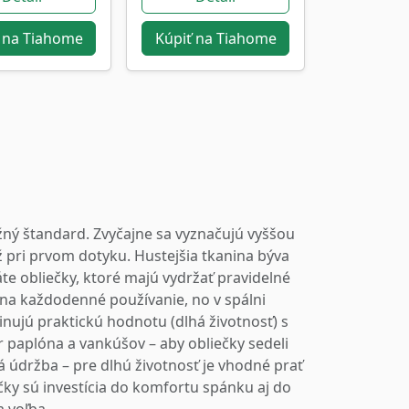
 na Tiahome
Kúpiť na Tiahome
žný štandard. Zvyčajne sa vyznačujú vyššou
pri prvom dotyku. Hustejšia tkanina býva
áte obliečky, ktoré majú vydržať pravidelné
 na každodenné používanie, no v spálni
inujú praktickú hodnotu (dlhá životnosť) s
r paplóna a vankúšov – aby obliečky sedeli
 údržba – pre dlhú životnosť je vhodné prať
ky sú investícia do komfortu spánku aj do