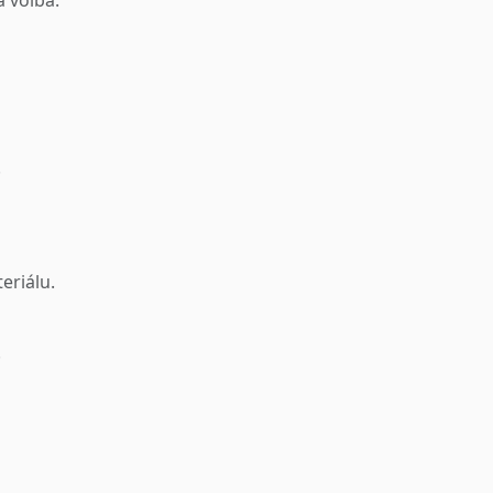
a voľba.
.
eriálu.
.