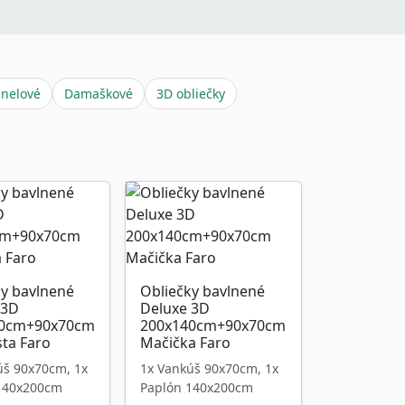
anelové
Damaškové
3D obliečky
ky bavlnené
Obliečky bavlnené
 3D
Deluxe 3D
40cm+90x70cm
200x140cm+90x70cm
sta Faro
Mačička Faro
úš 90x70cm, 1x
1x Vankúš 90x70cm, 1x
140x200cm
Paplón 140x200cm