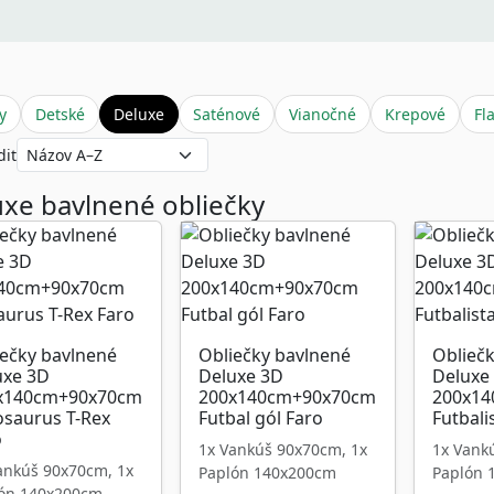
y
Detské
Deluxe
Saténové
Vianočné
Krepové
Fl
diť
xe bavlnené obliečky
iečky bavlnené
Obliečky bavlnené
Oblieč
uxe 3D
Deluxe 3D
Deluxe
x140cm+90x70cm
200x140cm+90x70cm
200x1
osaurus T-Rex
Futbal gól Faro
Futbali
o
1x Vankúš 90x70cm, 1x
1x Vank
ankúš 90x70cm, 1x
Paplón 140x200cm
Paplón 
ón 140x200cm