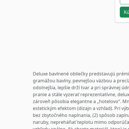
Kú
Deluxe bavlnené obliečky predstavujú prémio
gramážou bavlny, pevnejšou väzbou a precí
odolnejšia, lepšie drží tvar a pri správnej 
pranie a stále vyzerať reprezentatívne, del
zároveň pôsobia elegantne a „hotelovo“. Mno
estetickým efektom (dizajn a vzhľad). Pri v
bez zbytočného napínania, (2) spôsob zapína
naruby, nepreháňať teplotu mimo odporúčaní