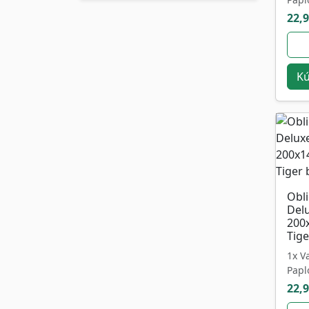
22,9
Kú
Obl
Del
200
Tige
1x V
Papl
22,9