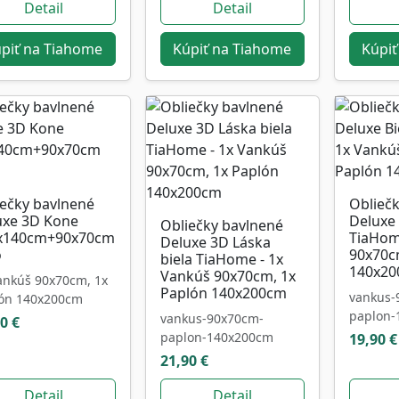
Detail
Detail
piť na Tiahome
Kúpiť na Tiahome
Kúpiť
iečky bavlnené
Oblieč
uxe 3D Kone
Deluxe 
Obliečky bavlnené
x140cm+90x70cm
TiaHom
Deluxe 3D Láska
o
90x70c
biela TiaHome - 1x
140x2
Vankúš 90x70cm, 1x
ankúš 90x70cm, 1x
Paplón 140x200cm
vankus-
ón 140x200cm
paplon-
vankus-90x70cm-
0 €
paplon-140x200cm
19,90 €
21,90 €
Detail
Detail