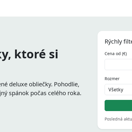
Rýchly filt
y, ktoré si
Cena od (€)
Rozmer
ené deluxe
obliečky. Pohodlie,
jný spánok počas celého roka.
Posledná aktu