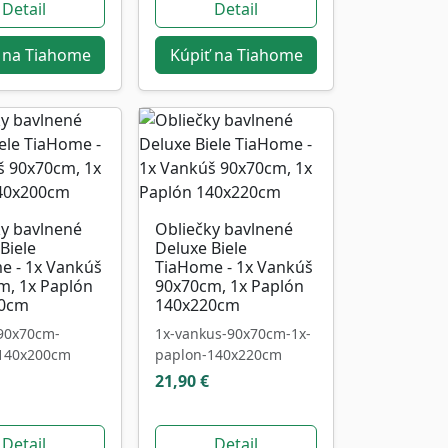
Detail
Detail
 na Tiahome
Kúpiť na Tiahome
ky bavlnené
Obliečky bavlnené
Biele
Deluxe Biele
e - 1x Vankúš
TiaHome - 1x Vankúš
m, 1x Paplón
90x70cm, 1x Paplón
00cm
140x220cm
90x70cm-
1x-vankus-90x70cm-1x-
140x200cm
paplon-140x220cm
21,90 €
Detail
Detail