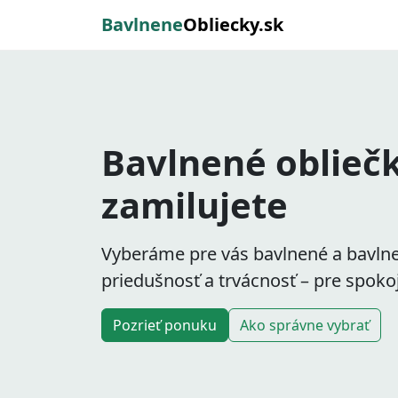
Bavlnene
Obliecky.sk
Bavlnené obliečk
zamilujete
Vyberáme pre vás
bavlnené
a
bavln
priedušnosť a trvácnosť – pre spoko
Pozrieť ponuku
Ako správne vybrať