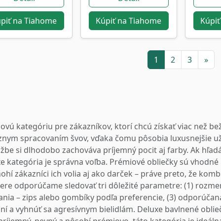
piť na Tiahome
Kúpiť na Tiahome
Kúpiť
1
2
3
»
vú kategóriu pre zákazníkov, ktorí chcú získať viac než be
znym spracovaním švov, vďaka čomu pôsobia luxusnejšie už 
údržbe si dlhodobo zachováva príjemný pocit aj farby. Ak hľad
uxe kategória je správna voľba. Prémiové obliečky sú vhodné
hí zákazníci ich volia aj ako darček – práve preto, že komb
ýbere odporúčame sledovať tri dôležité parametre: (1) rozme
nia – zips alebo gombíky podľa preferencie, (3) odporúčaná
 a vyhnúť sa agresívnym bielidlám. Deluxe bavlnené oblieč