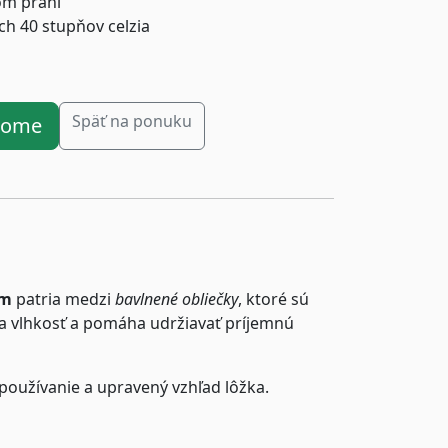
om praní
ách 40 stupňov celzia
Späť na ponuku
ahome
cm
patria medzi
bavlnené obliečky
, ktoré sú
a vlhkosť a pomáha udržiavať príjemnú
 používanie a upravený vzhľad lôžka.