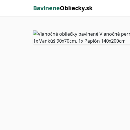
Bavlnene
Obliecky.sk