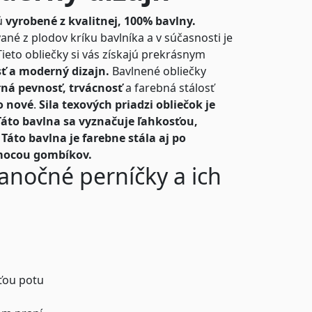
ú
vyrobené z kvalitnej, 100% bavlny.
né z plodov kríku bavlníka a v súčasnosti je
Tieto obliečky si vás získajú prekrásnym
sť a moderný dizajn.
Bavlnené obliečky
ná pevnosť, trvácnosť
a farebná stálosť
o nové
.
Sila texových priadzi obliečok je
Táto bavlna sa vyznačuje ľahkosťou,
áto bavlna je farebne stála aj po
mocou gombíkov.
anočné perníčky a ich
ťou potu