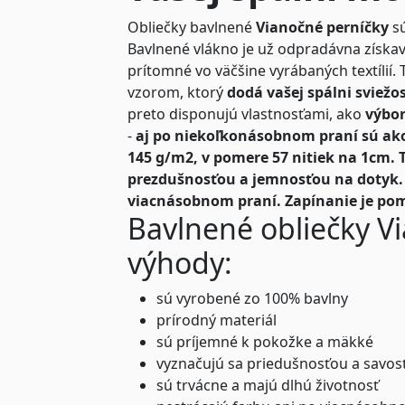
Obliečky bavlnené
Vianočné perníčky
s
Bavlnené vlákno je už odpradávna získava
prítomné vo väčšine vyrábaných textílií. 
vzorom, ktorý
dodá vašej spálni sviežo
preto disponujú vlastnosťami, ako
výbor
-
aj po niekoľkonásobnom praní sú ak
145 g/m2, v pomere 57 nitiek na 1cm. 
prezdušnosťou a jemnosťou na dotyk. T
viacnásobnom praní.
Zapínanie je po
Bavlnené obliečky Vi
výhody:
sú vyrobené zo 100% bavlny
prírodný materiál
sú príjemné k pokožke a mäkké
vyznačujú sa priedušnosťou a savos
sú trvácne a majú dlhú životnosť