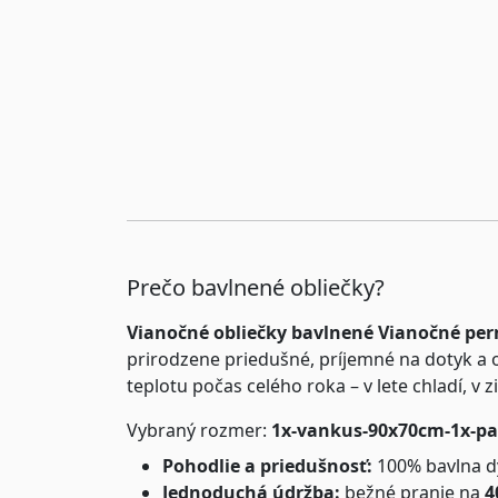
Prečo bavlnené obliečky?
Vianočné obliečky bavlnené Vianočné per
prirodzene priedušné, príjemné na dotyk a
teplotu počas celého roka – v lete chladí, v z
Vybraný rozmer:
1x-vankus-90x70cm-1x-p
Pohodlie a priedušnosť:
100% bavlna dý
Jednoduchá údržba:
bežné pranie na
4