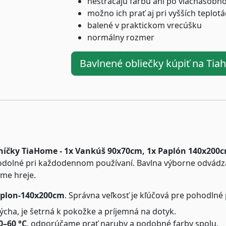
nestrácajú farbu ani po viacnásobn
možno ich prať aj pri vyšších teplot
balené v praktickom vrecúšku
normálny rozmer
Bavlnené obliečky kúpiť na Ti
níčky TiaHome - 1x Vankúš 90x70cm, 1x Paplón 140x200
 odolné pri každodennom používaní. Bavlna výborne odvádz
ime hreje.
aplon-140x200cm
. Správna veľkosť je kľúčová pre pohodlné
cha, je šetrná k pokožke a príjemná na dotyk.
0–60 °C
, odporúčame prať naruby a podobné farby spolu.