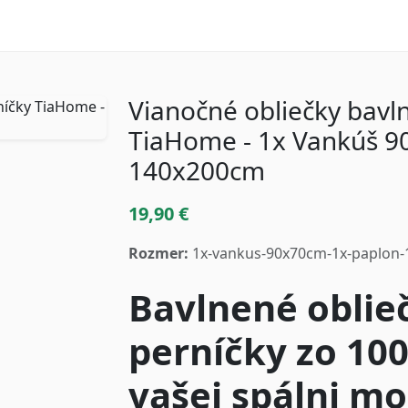
Vianočné obliečky bavl
TiaHome - 1x Vankúš 9
140x200cm
19,90 €
Rozmer:
1x-vankus-90x70cm-1x-paplon
Bavlnené oblie
perníčky zo 10
vašej spálni mo