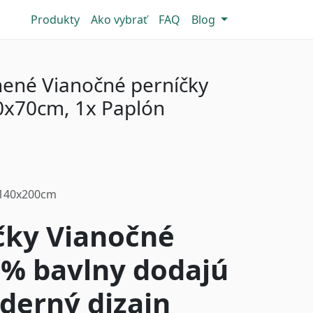
Produkty
Ako vybrať
FAQ
Blog
nené Vianočné perníčky
0x70cm, 1x Paplón
-140x200cm
čky Vianočné
0% bavlny dodajú
derný dizajn