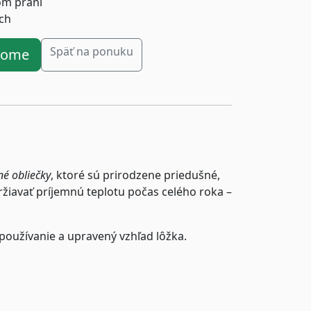
om praní
ách
Späť na ponuku
ahome
né obliečky
, ktoré sú prirodzene priedušné,
iavať príjemnú teplotu počas celého roka –
 používanie a upravený vzhľad lôžka.