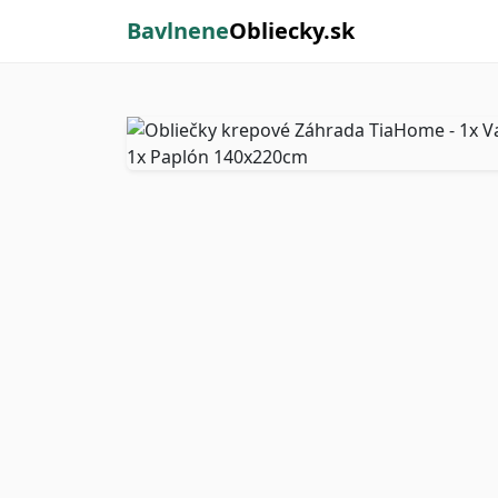
Bavlnene
Obliecky.sk