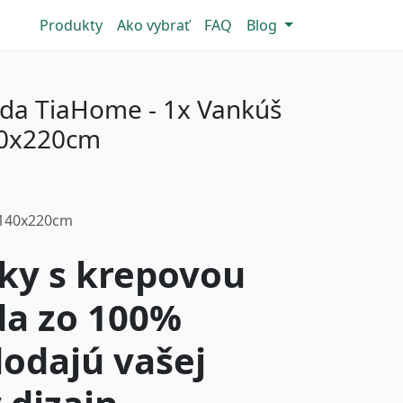
Produkty
Ako vybrať
FAQ
Blog
ada TiaHome - 1x Vankúš
40x220cm
-140x220cm
ky s krepovou
da zo 100%
dodajú vašej