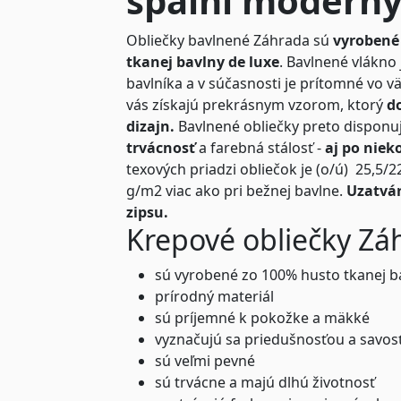
spálni moderný
Obliečky bavlnené Záhrada sú
vyrobené 
tkanej bavlny de luxe
. Bavlnené vlákno
bavlníka a v súčasnosti je prítomné vo väč
vás získajú prekrásnym vzorom, ktorý
do
dizajn.
Bavlnené obliečky preto disponu
trvácnosť
a farebná stálosť -
aj po nie
texových priadzi obliečok je (o/ú) 25,5/
g/m2 viac ako pri bežnej bavlne.
Uzatvár
zipsu.
Krepové obliečky Zá
sú vyrobené zo 100% husto tkanej b
prírodný materiál
sú príjemné k pokožke a mäkké
vyznačujú sa priedušnosťou a savos
sú veľmi pevné
sú trvácne a majú dlhú životnosť