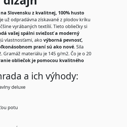
 dizajn
na Slovensku z kvalitnej, 100% husto
 je už odpradávna získavané z plodov kríku
šine vyrábaných textílií. Tieto obliečky si
dá vašej spálni sviežosť a moderný
jú vlastnosťami, ako
výborná pevnosť,
koľkonásobnom praní sú ako nové
. Sila
22. Gramáž materiálu je 145 g/m2. Čo je o 20
anie obliečok je pomocou kvalitného
hrada a ich výhody:
avlny deluxe
ťou potu