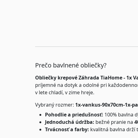
Prečo bavlnené obliečky?
Obliečky krepové Záhrada TiaHome - 1x 
príjemné na dotyk a odolné pri každodenno
v lete chladí, v zime hreje.
Vybraný rozmer:
1x-vankus-90x70cm-1x-p
Pohodlie a priedušnosť:
100% bavlna dý
Jednoduchá údržba:
bežné pranie na
4
Trvácnosť a farby:
kvalitná bavlna drží 