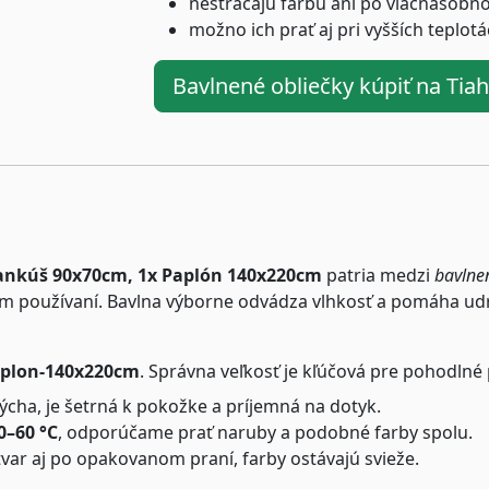
nestrácajú farbu ani po viacnásobn
možno ich prať aj pri vyšších teplot
Bavlnené obliečky kúpiť na Ti
Vankúš 90x70cm, 1x Paplón 140x220cm
patria medzi
bavlne
m používaní. Bavlna výborne odvádza vlhkosť a pomáha udrž
aplon-140x220cm
. Správna veľkosť je kľúčová pre pohodlné
cha, je šetrná k pokožke a príjemná na dotyk.
0–60 °C
, odporúčame prať naruby a podobné farby spolu.
tvar aj po opakovanom praní, farby ostávajú svieže.