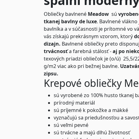
spálni moderný
Obliečky bavlnené
Meadow
sú
vyrobené
tkanej bavlny de luxe
. Bavlnené vlákno
bavlníka a v súčasnosti je prítomné vo väč
vás získajú prekrásnym vzorom, ktorý
do
dizajn.
Bavlnené obliečky preto disponu
trvácnosť
a farebná stálosť -
aj po nie
texových priadzi obliečok je (o/ú) 25,5/
g/m2 viac ako pri bežnej bavlne.
Uzatvár
zipsu.
Krepové obliečky Me
sú vyrobené zo 100% husto tkanej b
prírodný materiál
sú príjemné k pokožke a mäkké
vyznačujú sa priedušnosťou a savos
sú veľmi pevné
sú trvácne a majú dlhú životnosť