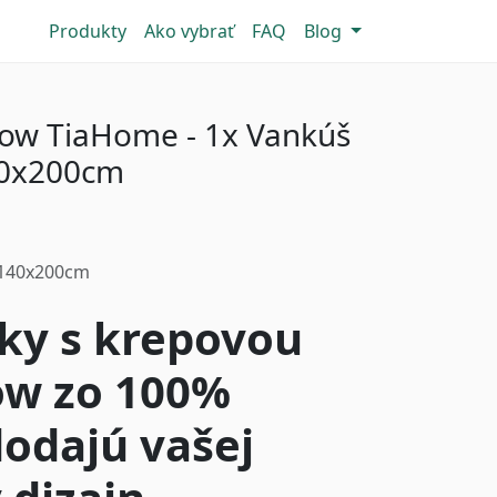
Produkty
Ako vybrať
FAQ
Blog
ow TiaHome - 1x Vankúš
40x200cm
-140x200cm
ky s krepovou
w zo 100%
dodajú vašej