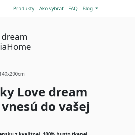
Produkty
Ako vybrať
FAQ
Blog
e dream
TiaHome
 140x200cm
čky Love dream
 vnesú do vašej
ensku z kvalitnej, 100% husto tkanej