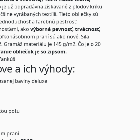
o je už odpradávna získavané z plodov kríku
šine vyrábaných textílií. Tieto obliečky sú
 jednoduchosť a farebnú pestrosť.
tnosťami, ako
výborná pevnosť, trvácnosť,
koľkonásobnom praní sú ako nové. Sila
22. Gramáž materiálu je 145 g/m2. Čo je o 20
anie obliečok je so zipsom.
Vankúš
ove a ich výhody:
esanej bavlny deluxe
ťou potu
om praní