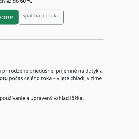
ách až do
60 °C
Späť na ponuku
ahome
sú prirodzene priedušné, príjemné na dotyk a
 počas celého roka – v lete chladí, v zime
 používanie a upravený vzhľad lôžka.