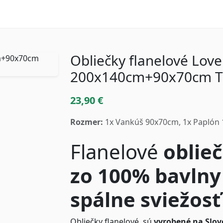
Obliečky flanelové Lov
200x140cm+90x70cm 
23,90 €
Rozmer:
1x Vankúš 90x70cm, 1x Paplón
Flanelové
oblie
zo 100% bavlny
spálne sviežosť
Obliečky flanelové sú
vyrobené na Slov