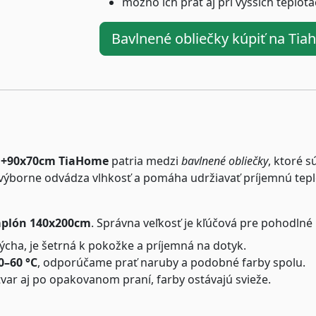
možno ich prať aj pri vyšších teplot
Bavlnené obliečky kúpiť na Ti
cm+90x70cm TiaHome
patria medzi
bavlnené obliečky
, ktoré 
ýborne odvádza vlhkosť a pomáha udržiavať príjemnú teplotu
aplón 140x200cm
. Správna veľkosť je kľúčová pre pohodlné
cha, je šetrná k pokožke a príjemná na dotyk.
0–60 °C
, odporúčame prať naruby a podobné farby spolu.
tvar aj po opakovanom praní, farby ostávajú svieže.