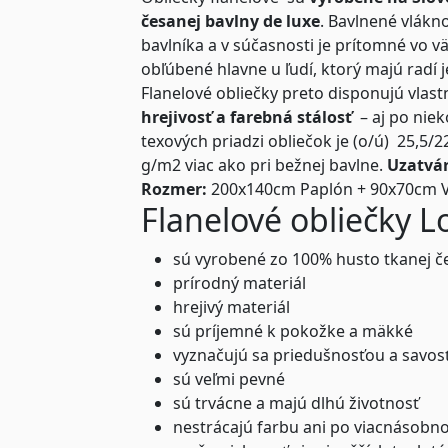
česanej bavlny de luxe
. Bavlnené vlákn
bavlníka a v súčasnosti je prítomné vo väč
obľúbené hlavne u ľudí, ktorý majú radí
Flanelové obliečky preto disponujú vlas
hrejivosť a farebná stálosť
– aj po nie
texových priadzi obliečok je (o/ú) 25,5/
g/m2 viac ako pri bežnej bavlne.
Uzatvár
Rozmer:
200x140cm Paplón + 90x70cm 
Flanelové obliečky L
sú vyrobené zo 100% husto tkanej č
prírodný materiál
hrejivý materiál
sú príjemné k pokožke a mäkké
vyznačujú sa priedušnosťou a savos
sú veľmi pevné
sú trvácne a majú dlhú životnosť
nestrácajú farbu ani po viacnásobn