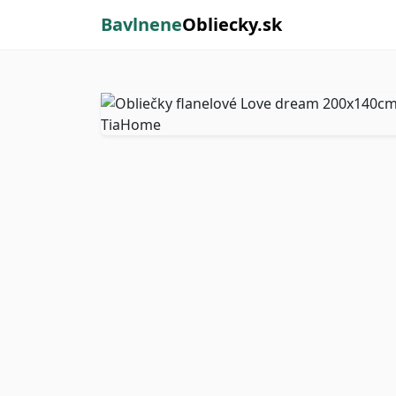
Bavlnene
Obliecky.sk