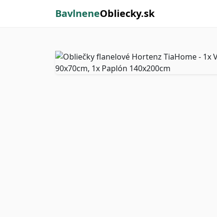
Bavlnene
Obliecky.sk