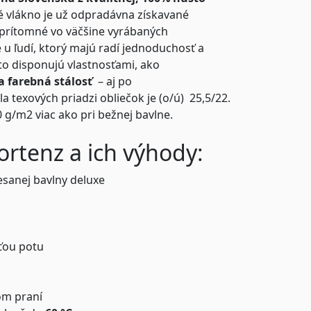
é vlákno je už odpradávna získavané
e prítomné vo väčšine vyrábaných
ne u ľudí, ktorý majú radí jednoduchosť a
to disponujú vlastnosťami, ako
a farebná stálosť
– aj po
 texových priadzi obliečok je (o/ú) 25,5/22.
 g/m2 viac ako pri bežnej bavlne.
ortenz a ich výhody:
esanej bavlny deluxe
ťou potu
om praní