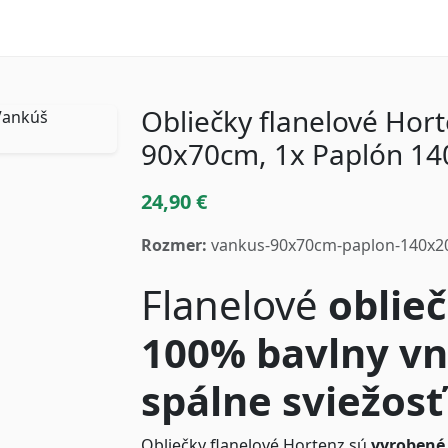
Obliečky flanelové Hor
90x70cm, 1x Paplón 1
24,90 €
Rozmer:
vankus-90x70cm-paplon-140x
Flanelové
oblieč
100% bavlny vn
spálne sviežosť
Obliečky flanelové Hortenz sú
vyrobené 