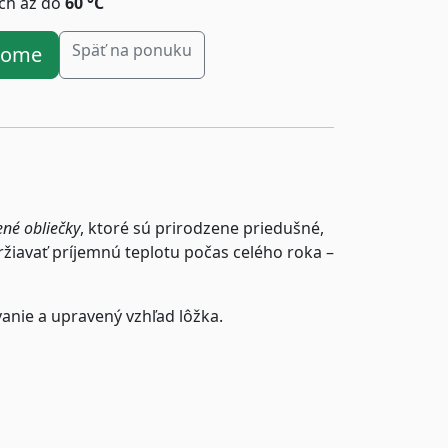
ách až do
60 °C
Späť na ponuku
ahome
ené obliečky
, ktoré sú prirodzene priedušné,
iavať príjemnú teplotu počas celého roka –
vanie a upravený vzhľad lôžka.