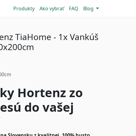
Produkty
Ako vybrať
FAQ
Blog
tenz TiaHome - 1x Vankúš
40x200cm
200cm
ky Hortenz zo
esú do vašej
na Slovensku z kvalitnej, 100% husto