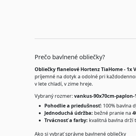
Prečo bavlnené obliečky?
Obliečky flanelové Hortenz TiaHome - 1x
príjemné na dotyk a odolné pri každodenno
v lete chladí, v zime hreje.
Vybraný rozmer:
vankus-90x70cm-paplon-
Pohodlie a priedušnosť:
100% bavlna dý
Jednoduchá údržba:
bežné pranie na
4
Trvácnosť a farby:
kvalitná bavlna drží 
Ako si vybrať správne bavlnené obliečky