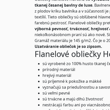
tkanej česanej bavlny de luxe
. Bavlnen
z plodov kríku bavlníka a v súčasnosti j
textílií. Tieto obliečky sú obľúbené hlav
farebnú pestrosť. Flanelové obliečky pre
výborná pevnosť, trvácnosť, hrejivosť 
niekoľkonásobnom praní sú ako nové. Sila
Gramáž materiálu je 145 g/m2. Čo je o 20
Uzatváranie obliečok je so zipsom.
Flanelové obliečky H
sú vyrobené zo 100% husto tkanej č
prírodný materiál
hrejivý materiál
sú príjemné k pokožke a mäkké
vyznačujú sa priedušnosťou a savos
sú veľmi pevné
sú trvácne a majú dlhú životnosť
nestrácajú farbu ani po viacnásobn