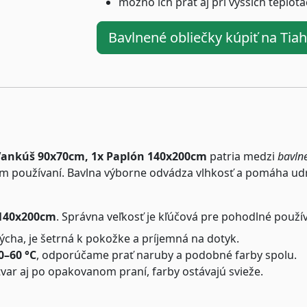
možno ich prať aj pri vyšších teplot
Bavlnené obliečky kúpiť na Ti
 Vankúš 90x70cm, 1x Paplón 140x200cm
patria medzi
bavln
m používaní. Bavlna výborne odvádza vlhkosť a pomáha udrž
140x200cm
. Správna veľkosť je kľúčová pre pohodlné použí
cha, je šetrná k pokožke a príjemná na dotyk.
0–60 °C
, odporúčame prať naruby a podobné farby spolu.
tvar aj po opakovanom praní, farby ostávajú svieže.