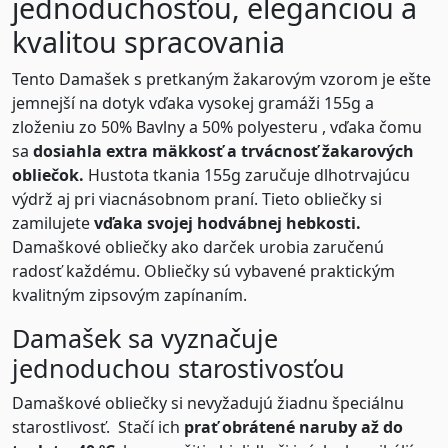
jednoduchosťou, eleganciou a
kvalitou spracovania
Tento Damašek s pretkaným žakarovým vzorom je ešte
jemnejší na dotyk vďaka vysokej gramáži 155g a
zloženiu zo 50% Bavlny a 50% polyesteru , vďaka čomu
sa
dosiahla extra mäkkosť a trvácnosť žakarových
obliečok
.
Hustota tkania 155g zaručuje dlhotrvajúcu
výdrž aj pri viacnásobnom praní. Tieto obliečky si
zamilujete
vďaka svojej hodvábnej hebkosti.
Damaškové obliečky ako darček urobia zaručenú
radosť každému. Obliečky sú vybavené praktickým
kvalitným zipsovým zapínaním.
Damašek sa vyznačuje
jednoduchou starostivosťou
Damaškové obliečky si nevyžadujú žiadnu špeciálnu
starostlivosť. Stačí ich
prať obrátené naruby až do