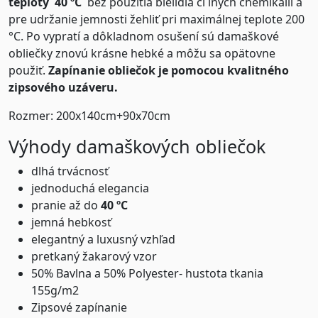
teploty 40 ºC
bez použitia bielidla či iných chemikálií a
pre udržanie jemnosti žehliť pri maximálnej teplote 200
°C. Po vypratí a dôkladnom osušení sú damaškové
obliečky znovú krásne hebké a môžu sa opätovne
použiť.
Zapínanie obliečok je pomocou kvalitného
zipsového uzáveru.
Rozmer: 200x140cm+90x70cm
Výhody damaškových obliečok
dlhá trvácnosť
jednoduchá elegancia
pranie až do
4
0
ºC
jemná hebkosť
elegantný a luxusný vzhľad
pretkaný žakarový vzor
50% Bavlna a 50% Polyester- hustota tkania
155g/m2
Zipsové zapínanie