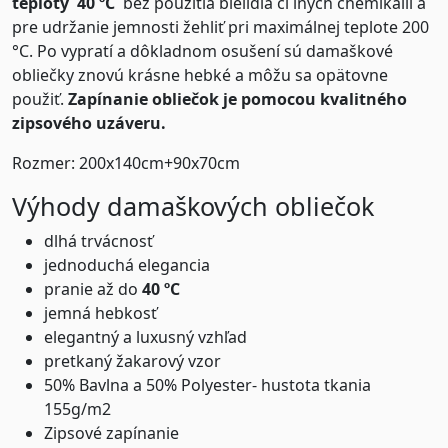
teploty 40 ºC
bez použitia bielidla či iných chemikálií a
pre udržanie jemnosti žehliť pri maximálnej teplote 200
°C. Po vypratí a dôkladnom osušení sú damaškové
obliečky znovú krásne hebké a môžu sa opätovne
použiť.
Zapínanie obliečok je pomocou kvalitného
zipsového uzáveru.
Rozmer: 200x140cm+90x70cm
Výhody damaškových obliečok
dlhá trvácnosť
jednoduchá elegancia
pranie až do
4
0
ºC
jemná hebkosť
elegantný a luxusný vzhľad
pretkaný žakarový vzor
50% Bavlna a 50% Polyester- hustota tkania
155g/m2
Zipsové zapínanie