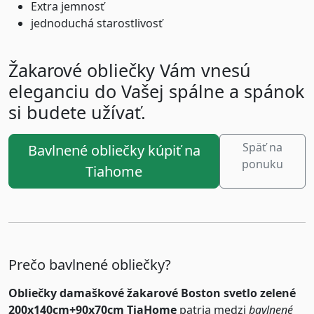
Extra jemnosť
jednoduchá starostlivosť
Žakarové obliečky Vám vnesú
eleganciu do Vašej spálne a spánok
si budete užívať.
Späť na
Bavlnené obliečky kúpiť na
ponuku
Tiahome
Prečo bavlnené obliečky?
Obliečky damaškové žakarové Boston svetlo zelené
200x140cm+90x70cm TiaHome
patria medzi
bavlnené