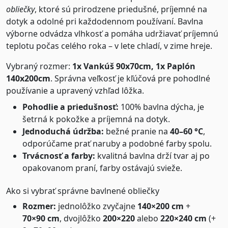
obliečky
, ktoré sú prirodzene priedušné, príjemné na
dotyk a odolné pri každodennom používaní. Bavlna
výborne odvádza vlhkosť a pomáha udržiavať príjemnú
teplotu počas celého roka – v lete chladí, v zime hreje.
Vybraný rozmer:
1x Vankúš 90x70cm, 1x Paplón
140x200cm
. Správna veľkosť je kľúčová pre pohodlné
používanie a upravený vzhľad lôžka.
Pohodlie a priedušnosť:
100% bavlna dýcha, je
šetrná k pokožke a príjemná na dotyk.
Jednoduchá údržba:
bežné pranie na
40–60 °C
,
odporúčame prať naruby a podobné farby spolu.
Trvácnosť a farby:
kvalitná bavlna drží tvar aj po
opakovanom praní, farby ostávajú svieže.
Ako si vybrať správne bavlnené obliečky
Rozmer:
jednolôžko zvyčajne
140×200 cm
+
70×90 cm
, dvojlôžko
200×220
alebo
220×240 cm
(+