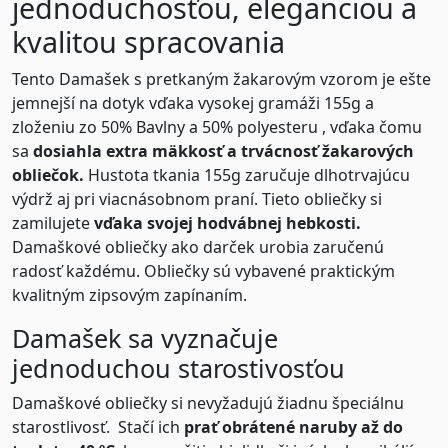
jednoduchosťou, eleganciou a
kvalitou spracovania
Tento Damašek s pretkaným žakarovým vzorom je ešte
jemnejší na dotyk vďaka vysokej gramáži 155g a
zloženiu zo 50% Bavlny a 50% polyesteru , vďaka čomu
sa
dosiahla extra mäkkosť a trvácnosť žakarových
obliečok
.
Hustota tkania 155g zaručuje dlhotrvajúcu
výdrž aj pri viacnásobnom praní. Tieto obliečky si
zamilujete
vďaka svojej hodvábnej hebkosti.
Damaškové obliečky ako darček urobia zaručenú
radosť každému. Obliečky sú vybavené praktickým
kvalitným zipsovým zapínaním.
Damašek sa vyznačuje
jednoduchou starostivosťou
Damaškové obliečky si nevyžadujú žiadnu špeciálnu
starostlivosť. Stačí ich
prať obrátené naruby až do