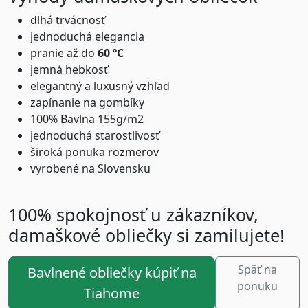
dlhá trvácnosť
jednoduchá elegancia
pranie až do
6
0 ºC
jemná hebkosť
elegantný a luxusný vzhľad
zapínanie na gombíky
100% Bavlna 155g/m2
jednoduchá starostlivosť
široká ponuka rozmerov
vyrobené na Slovensku
100% spokojnosť u zákazníkov,
damaškové obliečky si zamilujete!
Späť na
Bavlnené obliečky kúpiť na
ponuku
Tiahome