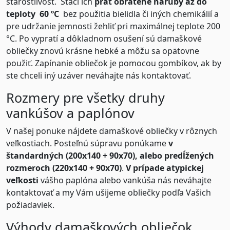
starostlivosť. Stačí ich
prať obrátené naruby až do
teploty 60 ºC
bez použitia bielidla či iných chemikálií a
pre udržanie jemnosti žehliť pri maximálnej teplote 200
°C. Po vypratí a dôkladnom osušení sú damaškové
obliečky znovú krásne hebké a môžu sa opätovne
použiť. Zapínanie obliečok je pomocou gombíkov, ak by
ste chceli iný uzáver neváhajte nás kontaktovať.
Rozmery pre všetky druhy
vankúšov a paplónov
V našej ponuke nájdete damaškové obliečky v rôznych
veľkostiach. Posteľnú súpravu ponúkame
v
štandardných (200x140 + 90x70), alebo predĺžených
rozmeroch (220x140 + 90x70)
.
V prípade atypickej
veľkosti
vášho paplóna alebo vankúša nás neváhajte
kontaktovať a my Vám ušijeme obliečky podľa Vašich
požiadaviek.
Výhody damaškových obliečok