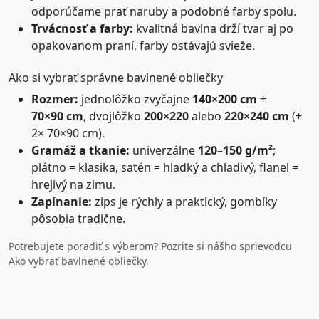
odporúčame prať naruby a podobné farby spolu.
Trvácnosť a farby:
kvalitná bavlna drží tvar aj po
opakovanom praní, farby ostávajú svieže.
Ako si vybrať správne bavlnené obliečky
Rozmer:
jednolôžko zvyčajne
140×200 cm
+
70×90 cm
, dvojlôžko
200×220
alebo
220×240 cm
(+
2× 70×90 cm).
Gramáž a tkanie:
univerzálne
120–150 g/m²
;
plátno = klasika, satén = hladký a chladivý, flanel =
hrejivý na zimu.
Zapínanie:
zips je rýchly a praktický, gombíky
pôsobia tradične.
Potrebujete poradiť s výberom? Pozrite si nášho sprievodcu
Ako vybrať bavlnené obliečky
.