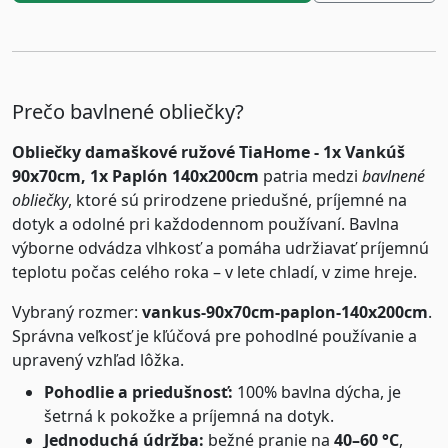
Prečo bavlnené obliečky?
Obliečky damaškové ružové TiaHome - 1x Vankúš
90x70cm, 1x Paplón 140x200cm
patria medzi
bavlnené
obliečky
, ktoré sú prirodzene priedušné, príjemné na
dotyk a odolné pri každodennom používaní. Bavlna
výborne odvádza vlhkosť a pomáha udržiavať príjemnú
teplotu počas celého roka – v lete chladí, v zime hreje.
Vybraný rozmer:
vankus-90x70cm-paplon-140x200cm
.
Správna veľkosť je kľúčová pre pohodlné používanie a
upravený vzhľad lôžka.
Pohodlie a priedušnosť:
100% bavlna dýcha, je
šetrná k pokožke a príjemná na dotyk.
Jednoduchá údržba:
bežné pranie na
40–60 °C
,