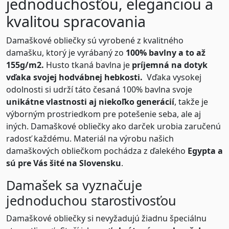
jednoduchosťou, eleganciou a
kvalitou spracovania
Damaškové obliečky sú vyrobené z kvalitného
damašku, ktorý je vyrábaný zo
100% bavlny a to až
155g/m2.
Husto tkaná bavlna je
príjemná na dotyk
vďaka svojej hodvábnej hebkosti.
Vďaka vysokej
odolnosti si udrží táto česaná 100% bavlna svoje
unikátne vlastnosti aj niekoľko generácií
, takže je
výborným prostriedkom pre potešenie seba, ale aj
iných. Damaškové obliečky ako darček urobia zaručenú
radosť každému. Materiál na výrobu našich
damaškových obliečkom pochádza z ďalekého
Egypta a
sú pre Vás šité na Slovensku
.
Damašek sa vyznačuje
jednoduchou starostivosťou
Damaškové obliečky si nevyžadujú žiadnu špeciálnu