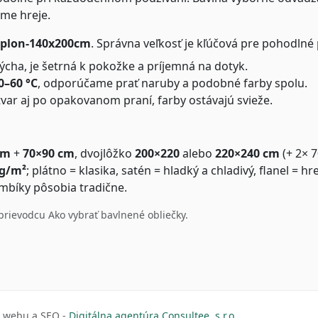
ime hreje.
aplon-140x200cm
. Správna veľkosť je kľúčová pre pohodlné
cha, je šetrná k pokožke a príjemná na dotyk.
0–60 °C
, odporúčame prať naruby a podobné farby spolu.
tvar aj po opakovanom praní, farby ostávajú svieže.
cm
+
70×90 cm
, dvojlôžko
200×220
alebo
220×240 cm
(+ 2× 
 g/m²
; plátno = klasika, satén = hladký a chladivý, flanel = hr
ombíky pôsobia tradične.
sprievodcu
Ako vybrať bavlnené obliečky
.
a webu a SEO -
Digitálna agentúra Consultee, s.r.o.