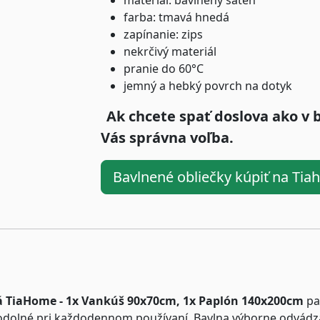
materiál: bavlnený satén
farba: tmavá hnedá
zapínanie: zips
nekrčivý materiál
pranie do 60°C
jemný a hebký povrch na dotyk
Ak chcete spať doslova ako v 
Vás správna voľba.
Bavlnené obliečky kúpiť na Ti
á TiaHome - 1x Vankúš 90x70cm, 1x Paplón 140x200cm
pa
 odolné pri každodennom používaní. Bavlna výborne odvádz