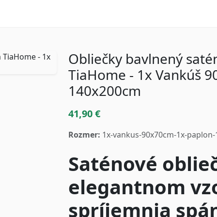
Obliečky bavlnený sat
TiaHome - 1x Vankúš 9
140x200cm
41,90 €
Rozmer:
1x-vankus-90x70cm-1x-paplon
Saténové oblie
elegantnom vzo
spríjemnia spá