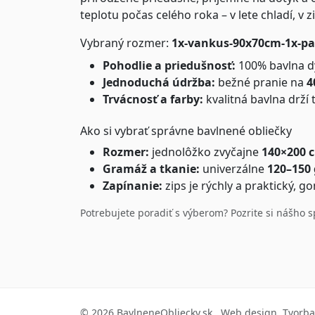
teplotu počas celého roka – v lete chladí, v z
Vybraný rozmer:
1x-vankus-90x70cm-1x-p
Pohodlie a priedušnosť:
100% bavlna dý
Jednoduchá údržba:
bežné pranie na
4
Trvácnosť a farby:
kvalitná bavlna drží 
Ako si vybrať správne bavlnené obliečky
Rozmer:
jednolôžko zvyčajne
140×200 
Gramáž a tkanie:
univerzálne
120–150
Zapínanie:
zips je rýchly a praktický, g
Potrebujete poradiť s výberom? Pozrite si nášho 
© 2026 BavlneneObliecky.sk , Web design, Tvorb