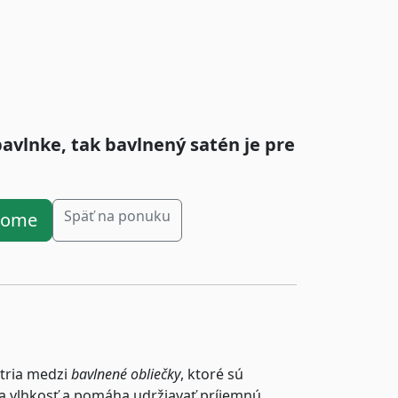
bavlnke, tak bavlnený satén je pre
Späť na ponuku
ahome
tria medzi
bavlnené obliečky
, ktoré sú
a vlhkosť a pomáha udržiavať príjemnú