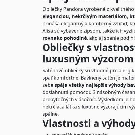
Obliečky Pandora vyrobené z kvalitnéh
eleganciou, nekrčivým materiálom, kt
prináša elegantný a komforný vzhľad, kto
Alisa sú vybavené zipsom, takže ich vyzl
rovnako pohodlné
, ako aj spanie pod n
Obliečky s vlastno
luxusným výzorom
Saténové obliečky sú vhodné pre alergikov
spať komfortne. Bavlnený satén je materi
sebe
spája všetky najlepšie výhody ba
dosiahnutá pomocou 3 násobným česaní
prebytočných vlásočníc. Výsledkom je h
nekrčiaca látka s luxusne vyzerajúcim v
spálne.
Vlastnosti a výhody