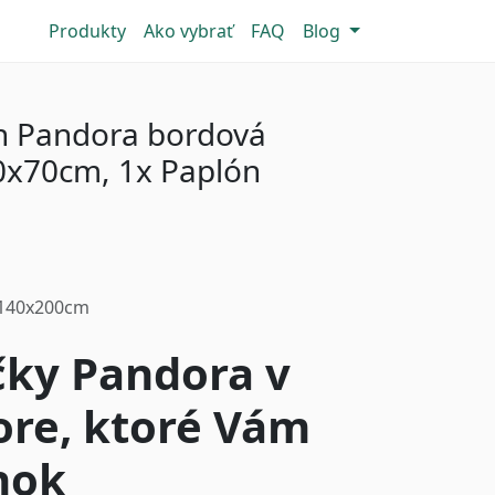
Produkty
Ako vybrať
FAQ
Blog
én Pandora bordová
0x70cm, 1x Paplón
-140x200cm
čky Pandora v
re, ktoré Vám
nok