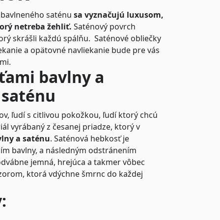
o bavlneného saténu
sa vyznačujú luxusom,
orý netreba žehliť.
Saténový povrch
rý skrášli každú spálňu.
Saténové obliečky
iekanie a opätovné navliekanie bude pre vás
imi.
sťami bavlny a
 saténu
, ľudí s citlivou pokožkou, ľudí ktorý chcú
ál vyrábaný z česanej priadze, ktorý v
vlny a saténu
. Saténová hebkosť je
m bavlny, a následným odstránením
odvábne jemná, hrejúca a takmer vôbec
ýzorom, ktorá vdýchne šmrnc do každej
: