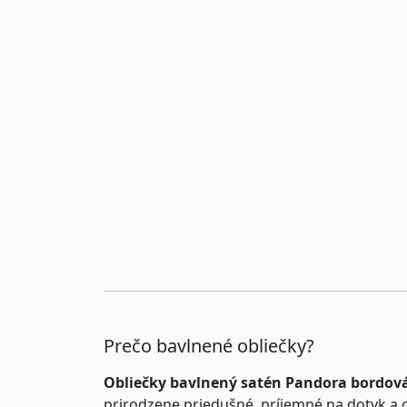
Prečo bavlnené obliečky?
Obliečky bavlnený satén Pandora bordov
prirodzene priedušné, príjemné na dotyk a