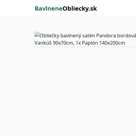
Bavlnene
Obliecky.sk