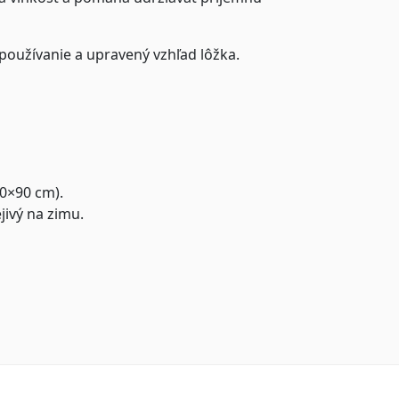
 používanie a upravený vzhľad lôžka.
70×90 cm).
ejivý na zimu.