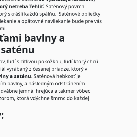
orý netreba žehliť.
Saténový povrch
rý skrášli každú spálňu.
Saténové obliečky
liekanie a opätovné navliekanie bude pre vás
imi.
sťami bavlny a
 saténu
, ľudí s citlivou pokožkou, ľudí ktorý chcú
ál vyrábaný z česanej priadze, ktorý v
vlny a saténu
. Saténová hebkosť je
m bavlny, a následným odstránením
odvábne jemná, hrejúca a takmer vôbec
ýzorom, ktorá vdýchne šmrnc do každej
: