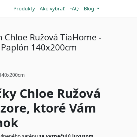
Produkty
Ako vybrať
FAQ
Blog
n Chloe Ružová TiaHome -
x Paplón 140x200cm
-140x200cm
čky Chloe Ružová
zore, ktoré Vám
nok
avlneného saténu
sa vyznačujú luxusom,