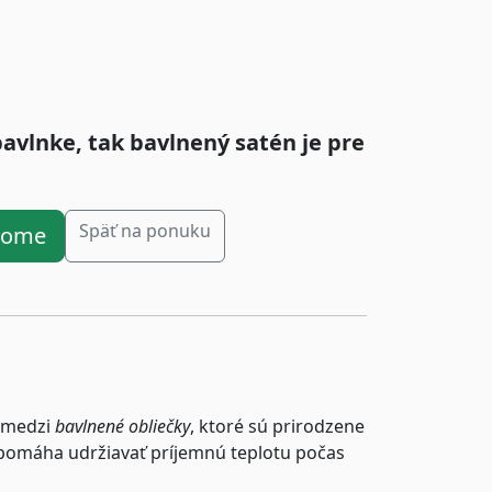
bavlnke, tak bavlnený satén je pre
Späť na ponuku
ahome
 medzi
bavlnené obliečky
, ktoré sú prirodzene
 pomáha udržiavať príjemnú teplotu počas