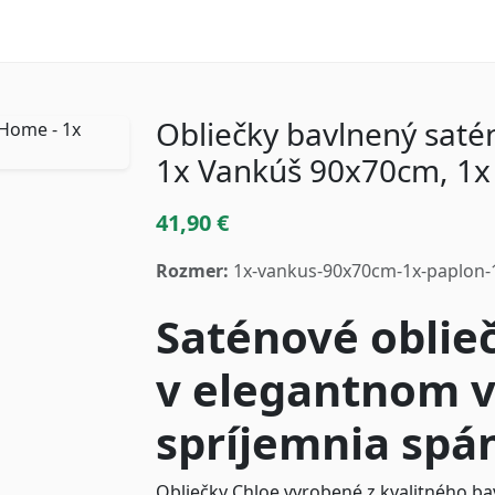
Obliečky bavlnený saté
1x Vankúš 90x70cm, 1
41,90 €
Rozmer:
1x-vankus-90x70cm-1x-paplon
Saténové oblie
v elegantnom v
spríjemnia spá
Obliečky Chloe vyrobené z kvalitného b