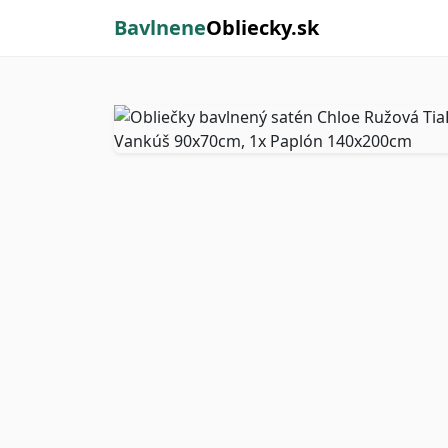
Bavlnene
Obliecky.sk