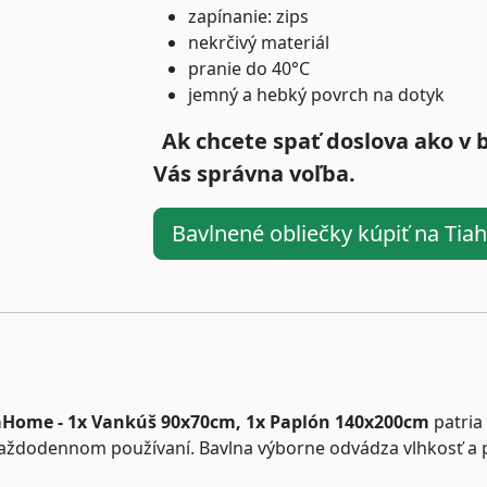
zapínanie: zips
nekrčivý materiál
pranie do 40°C
jemný a hebký povrch na dotyk
Ak chcete spať doslova ako v 
Vás správna voľba.
Bavlnené obliečky kúpiť na Ti
iaHome - 1x Vankúš 90x70cm, 1x Paplón 140x200cm
patria
 každodennom používaní. Bavlna výborne odvádza vlhkosť a