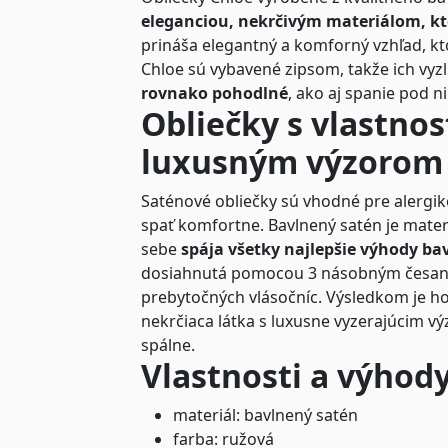
eleganciou, nekrčivým materiálom, kt
prináša elegantný a komforný vzhľad, kto
Chloe sú vybavené zipsom, takže ich vyz
rovnako pohodlné
, ako aj spanie pod n
Obliečky s vlastno
luxusným výzorom
Saténové obliečky sú vhodné pre alergikov
spať komfortne. Bavlnený satén je materi
sebe
spája všetky najlepšie výhody ba
dosiahnutá pomocou 3 násobným česaní
prebytočných vlásočníc. Výsledkom je h
nekrčiaca látka s luxusne vyzerajúcim v
spálne.
Vlastnosti a výhody
materiál: bavlnený satén
farba: ružová