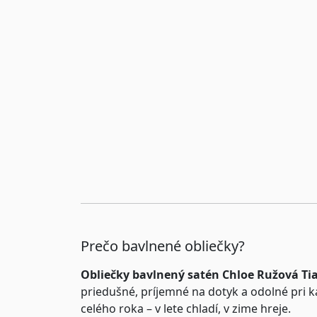
Prečo bavlnené obliečky?
Obliečky bavlnený satén Chloe Ružová T
priedušné, príjemné na dotyk a odolné pri
celého roka – v lete chladí, v zime hreje.