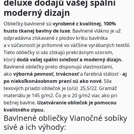
deluxe dodajú vašej spálni
moderný dizajn
Obliečky bavlnené sú
vyrobené z kvalitnej, 100%
husto tkanej bavlny de luxe
. Bavlnené vlákno je už
odpradávna získavané z plodov kríku bavlníka
a v súčasnosti je prítomné vo väčšine vyrábaných textílií.
Tieto obliečky si vás získajú prekrásnym vzorom,
ktorý
dodá vašej spálni sviežosť a moderný dizajn.
Bavlnené obliečky preto disponujú vlastnosťami,
ako
výborná pevnosť, trvácnosť
a farebná stálosť -
aj
po niekoľkonásobnom praní sú ako nové
. Sila
texových priadzi obliečok je (o/ú) 25,5/22. Gramáž
materiálu je 145 g/m2. Čo je o 20 g/m2 viac ako pri
bežnej bavlne.
Uzatváranie obliečok je pomocou
kvalitného zipsu.
Bavlnené obliečky Vianočné sobíky
sivé a ich výhody: