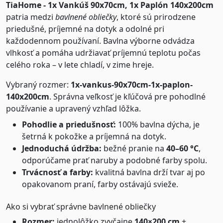
TiaHome - 1x Vankúš 90x70cm, 1x Paplón 140x200cm
patria medzi
bavlnené obliečky
, ktoré sú prirodzene
priedušné, príjemné na dotyk a odolné pri
každodennom používaní. Bavlna výborne odvádza
vlhkosť a pomáha udržiavať príjemnú teplotu počas
celého roka – v lete chladí, v zime hreje.
Vybraný rozmer:
1x-vankus-90x70cm-1x-paplon-
140x200cm
. Správna veľkosť je kľúčová pre pohodlné
používanie a upravený vzhľad lôžka.
Pohodlie a priedušnosť:
100% bavlna dýcha, je
šetrná k pokožke a príjemná na dotyk.
Jednoduchá údržba:
bežné pranie na
40–60 °C
,
odporúčame prať naruby a podobné farby spolu.
Trvácnosť a farby:
kvalitná bavlna drží tvar aj po
opakovanom praní, farby ostávajú svieže.
Ako si vybrať správne bavlnené obliečky
Rozmer:
jednolôžko zvyčajne
140×200 cm
+