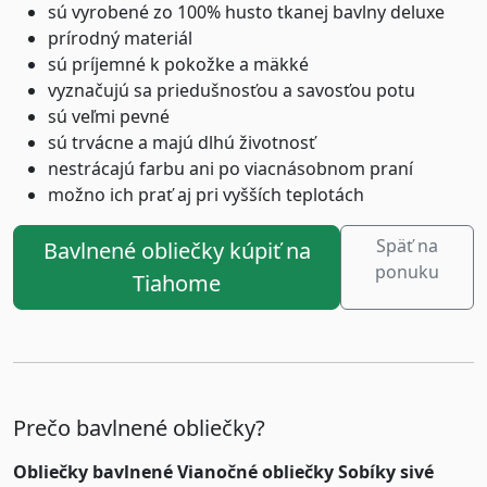
sú vyrobené zo 100% husto tkanej bavlny deluxe
prírodný materiál
sú príjemné k pokožke a mäkké
vyznačujú sa priedušnosťou a savosťou potu
sú veľmi pevné
sú trvácne a majú dlhú životnosť
nestrácajú farbu ani po viacnásobnom praní
možno ich prať aj pri vyšších teplotách
Späť na
Bavlnené obliečky kúpiť na
ponuku
Tiahome
Prečo bavlnené obliečky?
Obliečky bavlnené Vianočné obliečky Sobíky sivé