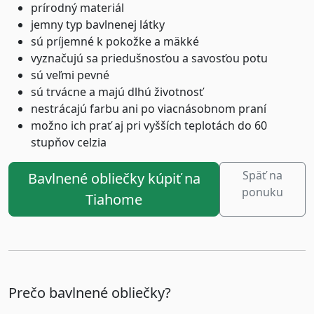
prírodný materiál
jemny typ bavlnenej látky
sú príjemné k pokožke a mäkké
vyznačujú sa priedušnosťou a savosťou potu
sú veľmi pevné
sú trvácne a majú dlhú životnosť
nestrácajú farbu ani po viacnásobnom praní
možno ich prať aj pri vyšších teplotách do 60
stupňov celzia
Späť na
Bavlnené obliečky kúpiť na
ponuku
Tiahome
Prečo bavlnené obliečky?