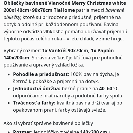
Obliečky bavlnené Vianočné Merry Christmas white
200x140cm+90x70cm TiaHome
patria medzi
bavlnené
obliečky
, ktoré sú prirodzene priedušné, príjemné na
dotyk a odolné pri každodennom používaní. Bavlna
výborne odvádza vlhkosť a pomáha udržiavať príjemnú
teplotu počas celého roka – v lete chladí, v zime hreje.
Vybraný rozmer:
1x Vankúš 90x70cm, 1x Paplón
140x200cm
. Správna veľkosť je kľúčová pre pohodlné
používanie a upravený vzhľad lôžka.
Pohodlie a priedušnosť:
100% bavlna dýcha, je
šetrná k pokožke a príjemná na dotyk.
Jednoduchá údržba:
bežné pranie na
40–60 °C
,
odporúčame prať naruby a podobné farby spolu.
Trvácnosť a farby:
kvalitná bavlna drží tvar aj po
opakovanom praní, farby ostávajú svieže.
Ako si vybrať správne bavlnené obliečky
Rozmer:
jednolôžko zvyčajne
140×200 cm
+