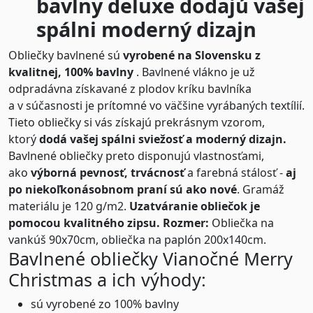
bavlny deluxe dodajú vašej
spálni moderný dizajn
Obliečky bavlnené sú
vyrobené na Slovensku z
kvalitnej, 100% bavlny
. Bavlnené vlákno je už
odpradávna získavané z plodov kríku bavlníka
a v súčasnosti je prítomné vo väčšine vyrábaných textílií.
Tieto obliečky si vás získajú prekrásnym vzorom,
ktorý
dodá vašej spálni sviežosť a moderný dizajn.
Bavlnené obliečky preto disponujú vlastnosťami,
ako
výborná pevnosť, trvácnosť
a farebná stálosť -
aj
po niekoľkonásobnom praní sú ako nové
. Gramáž
materiálu je 120 g/m2.
Uzatváranie obliečok je
pomocou kvalitného zipsu.
Rozmer:
Obliečka na
vankúš 90x70cm, obliečka na paplón 200x140cm.
Bavlnené obliečky Vianočné Merry
Christmas a ich výhody:
sú vyrobené zo 100% bavlny