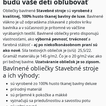
budú vaše deti obľubovať
Obliečky bavlnené
Stavebné stroje
sú
vyrobené z
kvalitnej, 100% husto tkanej bavlny de luxe
. Bavlnené
vlákno je už odpradávna získavané z plodov kríku
bavlníka a v súčasnosti je prítomné vo väčšine
vyrábaných textílií. Bavlnené obliečky preto disponujú
vlastnosťami, ako
výborná pevnosť, trvácnosť
a
farebná stálosť –
aj po niekoľkonásobnom praní sú
ako nové
. Sila textových obliečok je (o/ú) 25,5/22.
Gramáž materiálu je 145 g/m2. Čo je o 20 g/m2 viac ako
pri bežnej bavlne.
Uzatváranie obliečok je so zipsom.
Bavlnené obliečky Stavebné stroje
a ich výhody:
sú vyrobené zo 100% husto tkanej bavlny deluxe
prírodný materiál
sú príjemné k pokožke a mäkké
vyznačujú sa priedušnosťou a savosťou potu