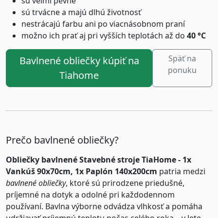
sú veľmi pevné
sú trvácne a majú dlhú životnosť
nestrácajú farbu ani po viacnásobnom praní
možno ich prať aj pri vyšších teplotách až do
4
0 °C
Späť na
Bavlnené obliečky kúpiť na
ponuku
Tiahome
Prečo bavlnené obliečky?
Obliečky bavlnené Stavebné stroje TiaHome - 1x
Vankúš 90x70cm, 1x Paplón 140x200cm
patria medzi
bavlnené obliečky
, ktoré sú prirodzene priedušné,
príjemné na dotyk a odolné pri každodennom
používaní. Bavlna výborne odvádza vlhkosť a pomáha