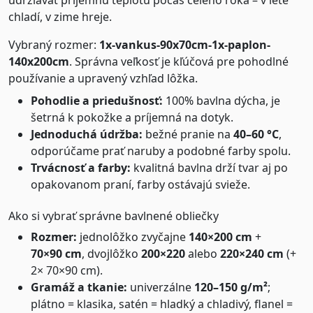
udržiavať príjemnú teplotu počas celého roka – v lete
chladí, v zime hreje.
Vybraný rozmer:
1x-vankus-90x70cm-1x-paplon-
140x200cm
. Správna veľkosť je kľúčová pre pohodlné
používanie a upravený vzhľad lôžka.
Pohodlie a priedušnosť:
100% bavlna dýcha, je
šetrná k pokožke a príjemná na dotyk.
Jednoduchá údržba:
bežné pranie na
40–60 °C
,
odporúčame prať naruby a podobné farby spolu.
Trvácnosť a farby:
kvalitná bavlna drží tvar aj po
opakovanom praní, farby ostávajú svieže.
Ako si vybrať správne bavlnené obliečky
Rozmer:
jednolôžko zvyčajne
140×200 cm
+
70×90 cm
, dvojlôžko
200×220
alebo
220×240 cm
(+
2× 70×90 cm).
Gramáž a tkanie:
univerzálne
120–150 g/m²
;
plátno = klasika, satén = hladký a chladivý, flanel =