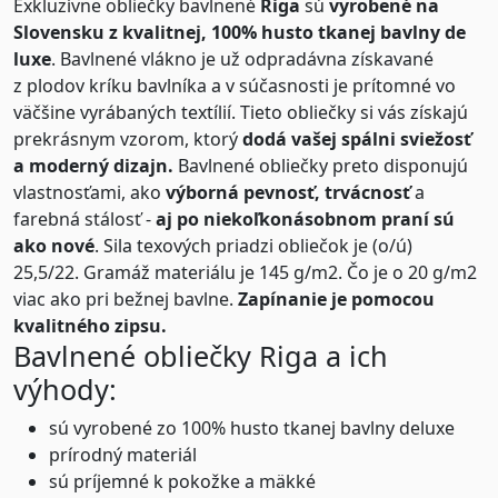
Exkluzívne obliečky bavlnené
Riga
sú
vyrobené na
Slovensku z kvalitnej, 100% husto tkanej bavlny de
luxe
. Bavlnené vlákno je už odpradávna získavané
z plodov kríku bavlníka a v súčasnosti je prítomné vo
väčšine vyrábaných textílií. Tieto obliečky si vás získajú
prekrásnym vzorom, ktorý
dodá vašej spálni sviežosť
a moderný dizajn.
Bavlnené obliečky preto disponujú
vlastnosťami, ako
výborná pevnosť, trvácnosť
a
farebná stálosť -
aj po niekoľkonásobnom praní sú
ako nové
. Sila texových priadzi obliečok je (o/ú)
25,5/22. Gramáž materiálu je 145 g/m2. Čo je o 20 g/m2
viac ako pri bežnej bavlne.
Zapínanie je pomocou
kvalitného zipsu.
Bavlnené obliečky Riga a ich
výhody:
sú vyrobené zo 100% husto tkanej bavlny deluxe
prírodný materiál
sú príjemné k pokožke a mäkké