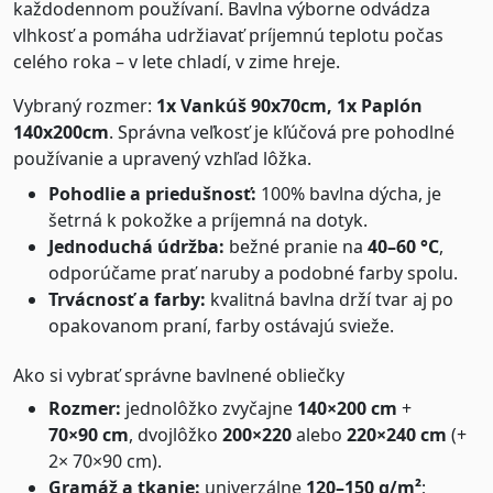
každodennom používaní. Bavlna výborne odvádza
vlhkosť a pomáha udržiavať príjemnú teplotu počas
celého roka – v lete chladí, v zime hreje.
Vybraný rozmer:
1x Vankúš 90x70cm, 1x Paplón
140x200cm
. Správna veľkosť je kľúčová pre pohodlné
používanie a upravený vzhľad lôžka.
Pohodlie a priedušnosť:
100% bavlna dýcha, je
šetrná k pokožke a príjemná na dotyk.
Jednoduchá údržba:
bežné pranie na
40–60 °C
,
odporúčame prať naruby a podobné farby spolu.
Trvácnosť a farby:
kvalitná bavlna drží tvar aj po
opakovanom praní, farby ostávajú svieže.
Ako si vybrať správne bavlnené obliečky
Rozmer:
jednolôžko zvyčajne
140×200 cm
+
70×90 cm
, dvojlôžko
200×220
alebo
220×240 cm
(+
2× 70×90 cm).
Gramáž a tkanie:
univerzálne
120–150 g/m²
;