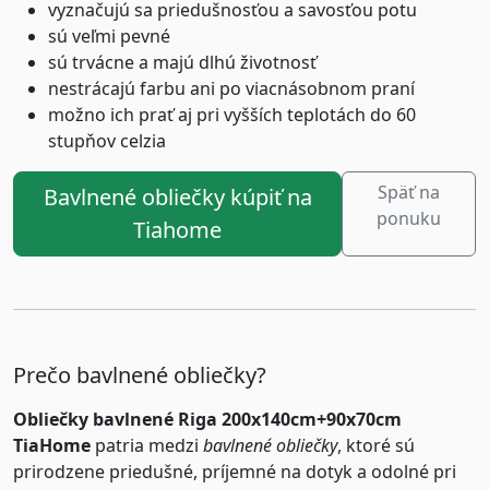
vyznačujú sa priedušnosťou a savosťou potu
sú veľmi pevné
sú trvácne a majú dlhú životnosť
nestrácajú farbu ani po viacnásobnom praní
možno ich prať aj pri vyšších teplotách do 60
stupňov celzia
Späť na
Bavlnené obliečky kúpiť na
ponuku
Tiahome
Prečo bavlnené obliečky?
Obliečky bavlnené Riga 200x140cm+90x70cm
TiaHome
patria medzi
bavlnené obliečky
, ktoré sú
prirodzene priedušné, príjemné na dotyk a odolné pri