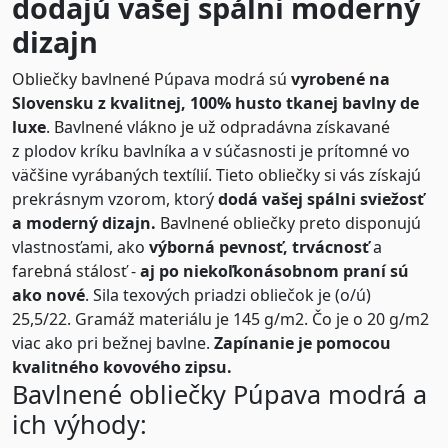
dodajú vašej spálni moderný
dizajn
Obliečky bavlnené Púpava modrá sú
vyrobené na
Slovensku z kvalitnej, 100% husto tkanej bavlny de
luxe
. Bavlnené vlákno je už odpradávna získavané
z plodov kríku bavlníka a v súčasnosti je prítomné vo
väčšine vyrábaných textílií. Tieto obliečky si vás získajú
prekrásnym vzorom, ktorý
dodá vašej spálni sviežosť
a moderný dizajn.
Bavlnené obliečky preto disponujú
vlastnosťami, ako
výborná pevnosť, trvácnosť
a
farebná stálosť -
aj po niekoľkonásobnom praní sú
ako nové
. Sila texových priadzi obliečok je (o/ú)
25,5/22. Gramáž materiálu je 145 g/m2. Čo je o 20 g/m2
viac ako pri bežnej bavlne.
Zapínanie je pomocou
kvalitného kovového zipsu.
Bavlnené obliečky Púpava modrá a
ich výhody: