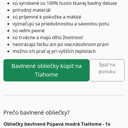
sú vyrobené zo 100% husto tkanej bavlny deluxe
prírodný materiál
sú príjemné k pokožke a mäkké
vyznačujú sa priedušnosťou a savosťou potu
sú veľmi pevné
sú trvácne a majú dlhú životnosť
nestrácajú farbu ani po viacnásobnom praní
možno ich prať aj pri vyšších teplotách
Späť na
Bavlnené obliečky kúpiť na
ponuku
Tiahome
Prečo bavlnené obliečky?
Obliečky bavlnené Púpava modrá TiaHome - 1x