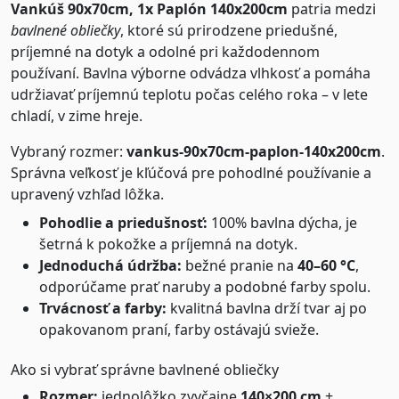
Vankúš 90x70cm, 1x Paplón 140x200cm
patria medzi
bavlnené obliečky
, ktoré sú prirodzene priedušné,
príjemné na dotyk a odolné pri každodennom
používaní. Bavlna výborne odvádza vlhkosť a pomáha
udržiavať príjemnú teplotu počas celého roka – v lete
chladí, v zime hreje.
Vybraný rozmer:
vankus-90x70cm-paplon-140x200cm
.
Správna veľkosť je kľúčová pre pohodlné používanie a
upravený vzhľad lôžka.
Pohodlie a priedušnosť:
100% bavlna dýcha, je
šetrná k pokožke a príjemná na dotyk.
Jednoduchá údržba:
bežné pranie na
40–60 °C
,
odporúčame prať naruby a podobné farby spolu.
Trvácnosť a farby:
kvalitná bavlna drží tvar aj po
opakovanom praní, farby ostávajú svieže.
Ako si vybrať správne bavlnené obliečky
Rozmer:
jednolôžko zvyčajne
140×200 cm
+