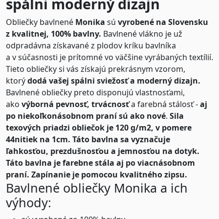
spálni moderný dizajn
Obliečky bavlnené
Monika
sú
vyrobené na Slovensku
z kvalitnej, 100% bavlny.
Bavlnené vlákno je už
odpradávna získavané z plodov kríku bavlníka
a v súčasnosti je prítomné vo väčšine vyrábaných textílií.
Tieto obliečky si vás získajú prekrásnym vzorom,
ktorý
dodá vašej spálni sviežosť a moderný dizajn.
Bavlnené obliečky preto disponujú vlastnosťami,
ako
výborná pevnosť, trvácnosť
a farebná stálosť -
aj
po niekoľkonásobnom praní sú ako nové
.
Sila
texových priadzi obliečok je 120 g/m2, v pomere
44nitiek na 1cm. Táto bavlna sa vyznačuje
ľahkosťou, prezdušnosťou a jemnosťou na dotyk.
Táto bavlna je farebne stála aj po viacnásobnom
praní.
Zapínanie je pomocou kvalitného zipsu.
Bavlnené obliečky Monika a ich
výhody: