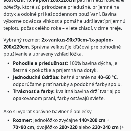
90x70cm, 1x Paplón 200x220cm
patria medzi
bavlnené
obliečky
, ktoré sú prirodzene priedušné, príjemné na
dotyk a odolné pri každodennom používaní. Bavlna
výborne odvádza vlhkosť a pomáha udržiavať príjemnú
teplotu počas celého roka – v lete chladí, v zime hreje.
Vybraný rozmer:
2x-vankus-90x70cm-1x-paplon-
200x220cm
. Správna veľkosť je kľúčová pre pohodlné
používanie a upravený vzhľad lôžka.
Pohodlie a priedušnosť:
100% bavlna dýcha, je
šetrná k pokožke a príjemná na dotyk.
Jednoduchá údržba:
bežné pranie na
40–60 °C
,
odporúčame prať naruby a podobné farby spolu.
Trvácnosť a farby:
kvalitná bavlna drží tvar aj po
opakovanom praní, farby ostávajú svieže.
Ako si vybrať správne bavlnené obliečky
Rozmer:
jednolôžko zvyčajne
140×200 cm
+
70×90 cm
, dvojlôžko
200×220
alebo
220×240 cm
(+