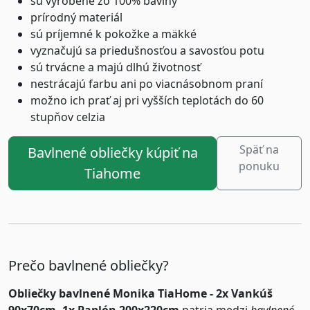
sú vyrobené zo 100% bavlny
prírodný materiál
sú príjemné k pokožke a mäkké
vyznačujú sa priedušnosťou a savosťou potu
sú trvácne a majú dlhú životnosť
nestrácajú farbu ani po viacnásobnom praní
možno ich prať aj pri vyšších teplotách do 60
stupňov celzia
Späť na
Bavlnené obliečky kúpiť na
ponuku
Tiahome
Prečo bavlnené obliečky?
Obliečky bavlnené Monika TiaHome - 2x Vankúš