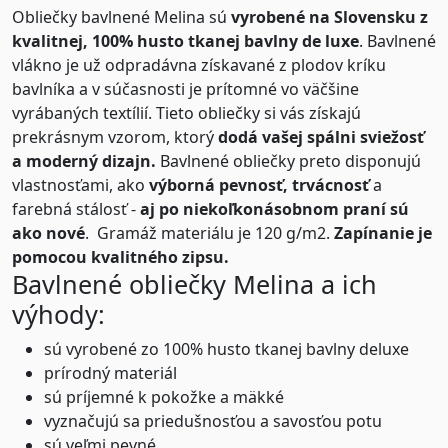
Obliečky bavlnené Melina sú
vyrobené na Slovensku z
kvalitnej, 100% husto tkanej bavlny de luxe
. Bavlnené
vlákno je už odpradávna získavané z plodov kríku
bavlníka a v súčasnosti je prítomné vo väčšine
vyrábaných textílií. Tieto obliečky si vás získajú
prekrásnym vzorom, ktorý
dodá vašej spálni sviežosť
a moderný dizajn.
Bavlnené obliečky preto disponujú
vlastnosťami, ako
výborná pevnosť, trvácnosť
a
farebná stálosť -
aj po niekoľkonásobnom praní sú
ako nové
. Gramáž materiálu je 120 g/m2.
Zapínanie je
pomocou kvalitného zipsu.
Bavlnené obliečky Melina a ich
výhody:
sú vyrobené zo 100% husto tkanej bavlny deluxe
prírodný materiál
sú príjemné k pokožke a mäkké
vyznačujú sa priedušnosťou a savosťou potu
sú veľmi pevné