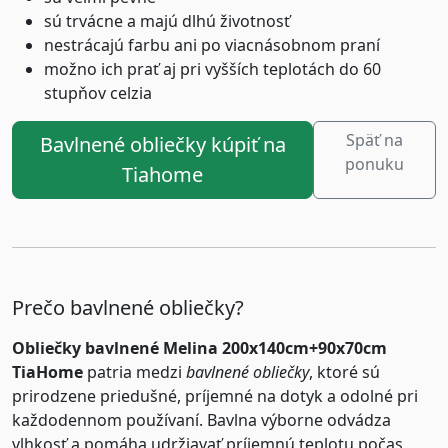
sú trvácne a majú dlhú životnosť
nestrácajú farbu ani po viacnásobnom praní
možno ich prať aj pri vyšších teplotách do 60
stupňov celzia
Späť na
Bavlnené obliečky kúpiť na
ponuku
Tiahome
Prečo bavlnené obliečky?
Obliečky bavlnené Melina 200x140cm+90x70cm
TiaHome
patria medzi
bavlnené obliečky
, ktoré sú
prirodzene priedušné, príjemné na dotyk a odolné pri
každodennom používaní. Bavlna výborne odvádza
vlhkosť a pomáha udržiavať príjemnú teplotu počas