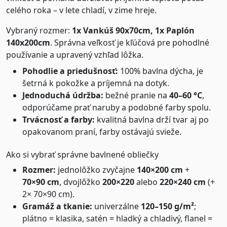
celého roka – v lete chladí, v zime hreje.
Vybraný rozmer:
1x Vankúš 90x70cm, 1x Paplón
140x200cm
. Správna veľkosť je kľúčová pre pohodlné
používanie a upravený vzhľad lôžka.
Pohodlie a priedušnosť:
100% bavlna dýcha, je
šetrná k pokožke a príjemná na dotyk.
Jednoduchá údržba:
bežné pranie na
40–60 °C
,
odporúčame prať naruby a podobné farby spolu.
Trvácnosť a farby:
kvalitná bavlna drží tvar aj po
opakovanom praní, farby ostávajú svieže.
Ako si vybrať správne bavlnené obliečky
Rozmer:
jednolôžko zvyčajne
140×200 cm
+
70×90 cm
, dvojlôžko
200×220
alebo
220×240 cm
(+
2× 70×90 cm).
Gramáž a tkanie:
univerzálne
120–150 g/m²
;
plátno = klasika, satén = hladký a chladivý, flanel =