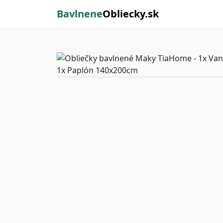
Bavlnene
Obliecky.sk