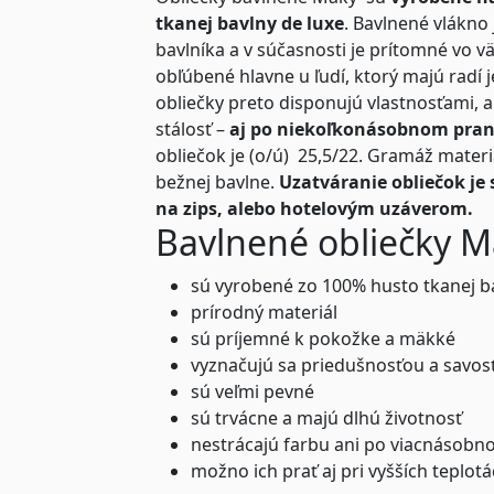
tkanej bavlny de luxe
. Bavlnené vlákno
bavlníka a v súčasnosti je prítomné vo väč
obľúbené hlavne u ľudí, ktorý majú radí
obliečky preto disponujú vlastnosťami, 
stálosť –
aj po niekoľkonásobnom pran
obliečok je (o/ú) 25,5/22. Gramáž materiá
bežnej bavlne.
Uzatváranie obliečok je
na zips, alebo hotelovým uzáverom.
Bavlnené obliečky M
sú vyrobené zo 100% husto tkanej b
prírodný materiál
sú príjemné k pokožke a mäkké
vyznačujú sa priedušnosťou a savos
sú veľmi pevné
sú trvácne a majú dlhú životnosť
nestrácajú farbu ani po viacnásobn
možno ich prať aj pri vyšších teplot