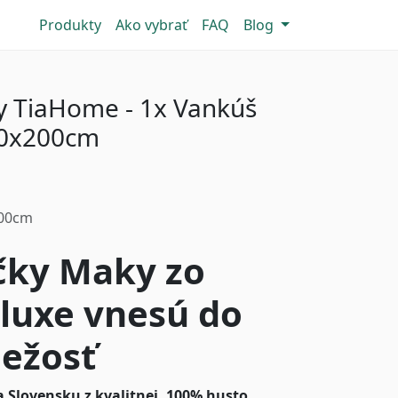
Produkty
Ako vybrať
FAQ
Blog
y TiaHome - 1x Vankúš
40x200cm
200cm
čky Maky zo
luxe vnesú do
iežosť
 Slovensku z kvalitnej, 100% husto