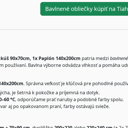
Bavlnené obliečky kúpiť na Ti
nkúš 90x70cm, 1x Paplón 140x200cm
patria medzi
bavlnené
m používaní. Bavlna výborne odvádza vlhkosť a pomáha udrž
140x200cm
. Správna veľkosť je kľúčová pre pohodlné použí
cha, je šetrná k pokožke a príjemná na dotyk.
0–60 °C
, odporúčame prať naruby a podobné farby spolu.
tvar aj po opakovanom praní, farby ostávajú svieže.
cm
+
70×90 cm
, dvojlôžko
200×220
alebo
220×240 cm
(+ 2× 