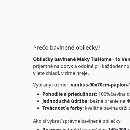
Prečo bavlnené obliečky?
Obliečky bavlnené Maky TiaHome - 1x Va
príjemné na dotyk a odolné pri každodenno
v lete chladí, v zime hreje.
Vybraný rozmer:
vankus-90x70cm-paplon-
Pohodlie a priedušnosť:
100% bavlna dý
Jednoduchá údržba:
bežné pranie na
4
Trvácnosť a farby:
kvalitná bavlna drží 
Ako si vybrať správne bavlnené obliečky
Rozmer:
jednolôžko zvyčajne
140×200 