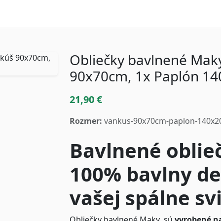
Obliečky bavlnené Mak
90x70cm, 1x Paplón 1
21,90 €
Rozmer:
vankus-90x70cm-paplon-140x
Bavlnené oblie
100% bavlny de
vašej spálne sv
Obliečky bavlnené Maky sú
vyrobené na