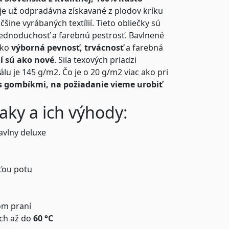
 je už odpradávna získavané z plodov kríku
šine vyrábaných textílií. Tieto obliečky sú
 jednoduchosť a farebnú pestrosť. Bavlnené
ako
výborná pevnosť, trvácnosť
a farebná
í sú ako nové
. Sila texových priadzi
lu je 145 g/m2. Čo je o 20 g/m2 viac ako pri
 s gombíkmi, na požiadanie vieme urobiť
aky a ich výhody:
avlny deluxe
ťou potu
om praní
ách až do
60 °C