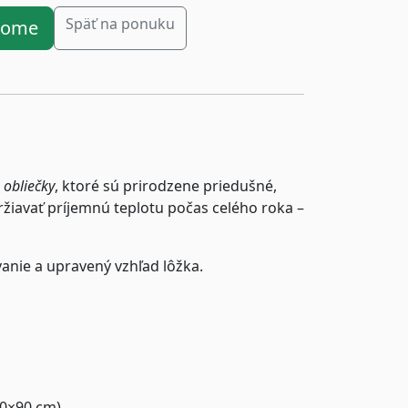
Späť na ponuku
ahome
 obliečky
, ktoré sú prirodzene priedušné,
iavať príjemnú teplotu počas celého roka –
vanie a upravený vzhľad lôžka.
70×90 cm).