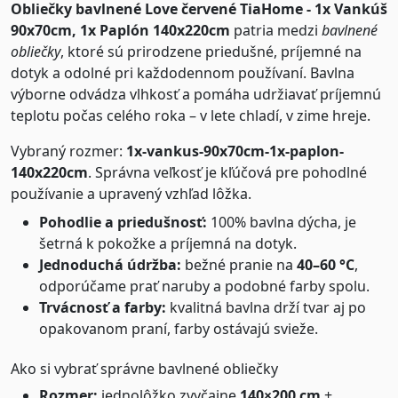
Obliečky bavlnené Love červené TiaHome - 1x Vankúš
90x70cm, 1x Paplón 140x220cm
patria medzi
bavlnené
obliečky
, ktoré sú prirodzene priedušné, príjemné na
dotyk a odolné pri každodennom používaní. Bavlna
výborne odvádza vlhkosť a pomáha udržiavať príjemnú
teplotu počas celého roka – v lete chladí, v zime hreje.
Vybraný rozmer:
1x-vankus-90x70cm-1x-paplon-
140x220cm
. Správna veľkosť je kľúčová pre pohodlné
používanie a upravený vzhľad lôžka.
Pohodlie a priedušnosť:
100% bavlna dýcha, je
šetrná k pokožke a príjemná na dotyk.
Jednoduchá údržba:
bežné pranie na
40–60 °C
,
odporúčame prať naruby a podobné farby spolu.
Trvácnosť a farby:
kvalitná bavlna drží tvar aj po
opakovanom praní, farby ostávajú svieže.
Ako si vybrať správne bavlnené obliečky
Rozmer:
jednolôžko zvyčajne
140×200 cm
+