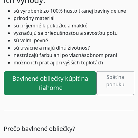
ich výhody:
sú vyrobené zo 100% husto tkanej bavlny deluxe
prírodný materiál
sú príjemné k pokožke a mäkké
vyznačujú sa priedušnosťou a savosťou potu
sú veľmi pevné
sú trvácne a majú dlhú životnosť
nestrácajú farbu ani po viacnásobnom praní
možno ich prať aj pri vyšších teplotách
Späť na
Bavlnené obliečky kúpiť na
ponuku
Tiahome
Prečo bavlnené obliečky?