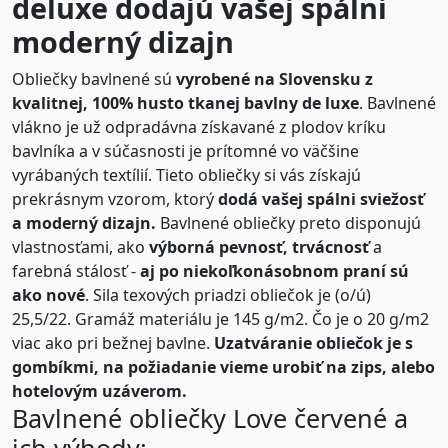
deluxe dodajú vašej spálni
moderný dizajn
Obliečky bavlnené sú
vyrobené na Slovensku z
kvalitnej, 100% husto tkanej bavlny de luxe
. Bavlnené
vlákno je už odpradávna získavané z plodov kríku
bavlníka a v súčasnosti je prítomné vo väčšine
vyrábaných textílií. Tieto obliečky si vás získajú
prekrásnym vzorom, ktorý
dodá vašej spálni sviežosť
a moderný dizajn.
Bavlnené obliečky preto disponujú
vlastnosťami, ako
výborná pevnosť, trvácnosť
a
farebná stálosť -
aj po niekoľkonásobnom praní sú
ako nové
. Sila texových priadzi obliečok je (o/ú)
25,5/22. Gramáž materiálu je 145 g/m2. Čo je o 20 g/m2
viac ako pri bežnej bavlne.
Uzatváranie obliečok je s
gombíkmi, na požiadanie vieme urobiť na zips, alebo
hotelovým uzáverom.
Bavlnené obliečky Love červené a