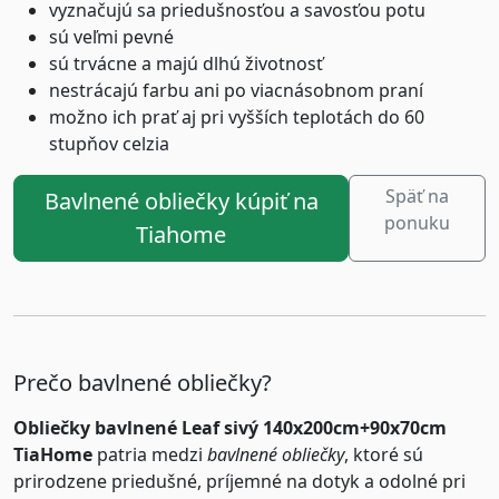
vyznačujú sa priedušnosťou a savosťou potu
sú veľmi pevné
sú trvácne a majú dlhú životnosť
nestrácajú farbu ani po viacnásobnom praní
možno ich prať aj pri vyšších teplotách do 60
stupňov celzia
Späť na
Bavlnené obliečky kúpiť na
ponuku
Tiahome
Prečo bavlnené obliečky?
Obliečky bavlnené Leaf sivý 140x200cm+90x70cm
TiaHome
patria medzi
bavlnené obliečky
, ktoré sú
prirodzene priedušné, príjemné na dotyk a odolné pri