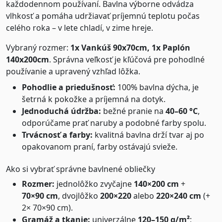
každodennom používaní. Bavlna výborne odvádza
vlhkosť a pomáha udržiavať príjemnú teplotu počas
celého roka – v lete chladí, v zime hreje.
Vybraný rozmer:
1x Vankúš 90x70cm, 1x Paplón
140x200cm
. Správna veľkosť je kľúčová pre pohodlné
používanie a upravený vzhľad lôžka.
Pohodlie a priedušnosť:
100% bavlna dýcha, je
šetrná k pokožke a príjemná na dotyk.
Jednoduchá údržba:
bežné pranie na
40–60 °C
,
odporúčame prať naruby a podobné farby spolu.
Trvácnosť a farby:
kvalitná bavlna drží tvar aj po
opakovanom praní, farby ostávajú svieže.
Ako si vybrať správne bavlnené obliečky
Rozmer:
jednolôžko zvyčajne
140×200 cm
+
70×90 cm
, dvojlôžko
200×220
alebo
220×240 cm
(+
2× 70×90 cm).
Gramáž a tkanie:
univerzálne
120–150 g/m²
;