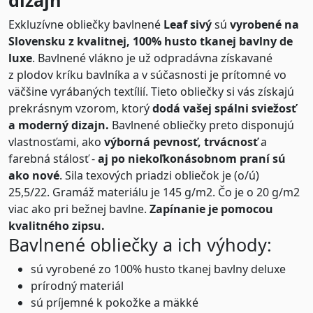
dizajn
Exkluzívne obliečky bavlnené
Leaf sivý
sú
vyrobené na
Slovensku z kvalitnej, 100% husto tkanej bavlny de
luxe
. Bavlnené vlákno je už odpradávna získavané
z plodov kríku bavlníka a v súčasnosti je prítomné vo
väčšine vyrábaných textílií. Tieto obliečky si vás získajú
prekrásnym vzorom, ktorý
dodá vašej spálni sviežosť
a moderný dizajn.
Bavlnené obliečky preto disponujú
vlastnosťami, ako
výborná pevnosť, trvácnosť
a
farebná stálosť -
aj po niekoľkonásobnom praní sú
ako nové
. Sila texových priadzi obliečok je (o/ú)
25,5/22. Gramáž materiálu je 145 g/m2. Čo je o 20 g/m2
viac ako pri bežnej bavlne.
Zapínanie je pomocou
kvalitného zipsu.
Bavlnené obliečky a ich výhody:
sú vyrobené zo 100% husto tkanej bavlny deluxe
prírodný materiál
sú príjemné k pokožke a mäkké