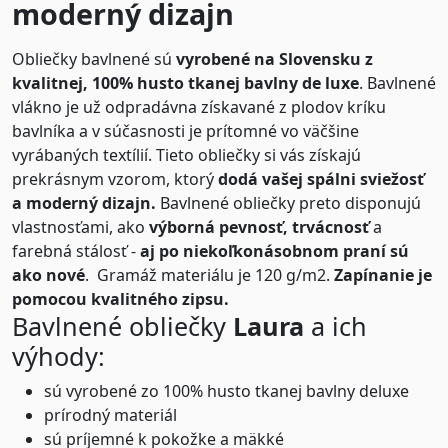
moderný dizajn
Obliečky bavlnené sú
vyrobené na Slovensku z
kvalitnej, 100% husto tkanej bavlny de luxe
. Bavlnené
vlákno je už odpradávna získavané z plodov kríku
bavlníka a v súčasnosti je prítomné vo väčšine
vyrábaných textílií. Tieto obliečky si vás získajú
prekrásnym vzorom, ktorý
dodá vašej spálni sviežosť
a moderný dizajn.
Bavlnené obliečky preto disponujú
vlastnosťami, ako
výborná pevnosť, trvácnosť
a
farebná stálosť -
aj po niekoľkonásobnom praní sú
ako nové
. Gramáž materiálu je 120 g/m2.
Zapínanie je
pomocou kvalitného zipsu.
Bavlnené obliečky
Laura
a ich
výhody:
sú vyrobené zo 100% husto tkanej bavlny deluxe
prírodný materiál
sú príjemné k pokožke a mäkké