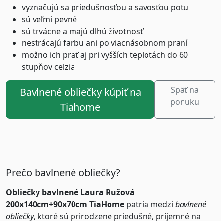
vyznačujú sa priedušnosťou a savosťou potu
sú veľmi pevné
sú trvácne a majú dlhú životnosť
nestrácajú farbu ani po viacnásobnom praní
možno ich prať aj pri vyšších teplotách do 60
stupňov celzia
Späť na
Bavlnené obliečky kúpiť na
ponuku
Tiahome
Prečo bavlnené obliečky?
Obliečky bavlnené Laura Ružová
200x140cm+90x70cm TiaHome
patria medzi
bavlnené
obliečky
, ktoré sú prirodzene priedušné, príjemné na