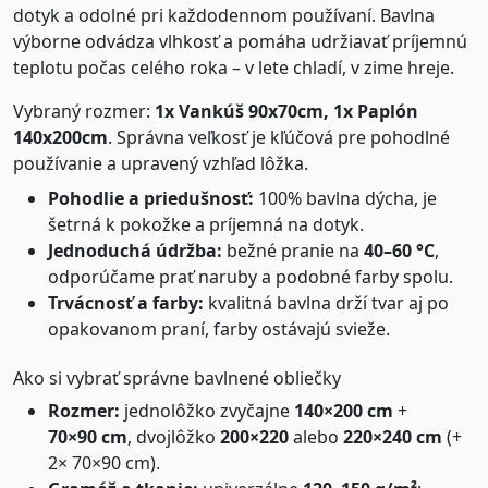
dotyk a odolné pri každodennom používaní. Bavlna
výborne odvádza vlhkosť a pomáha udržiavať príjemnú
teplotu počas celého roka – v lete chladí, v zime hreje.
Vybraný rozmer:
1x Vankúš 90x70cm, 1x Paplón
140x200cm
. Správna veľkosť je kľúčová pre pohodlné
používanie a upravený vzhľad lôžka.
Pohodlie a priedušnosť:
100% bavlna dýcha, je
šetrná k pokožke a príjemná na dotyk.
Jednoduchá údržba:
bežné pranie na
40–60 °C
,
odporúčame prať naruby a podobné farby spolu.
Trvácnosť a farby:
kvalitná bavlna drží tvar aj po
opakovanom praní, farby ostávajú svieže.
Ako si vybrať správne bavlnené obliečky
Rozmer:
jednolôžko zvyčajne
140×200 cm
+
70×90 cm
, dvojlôžko
200×220
alebo
220×240 cm
(+
2× 70×90 cm).