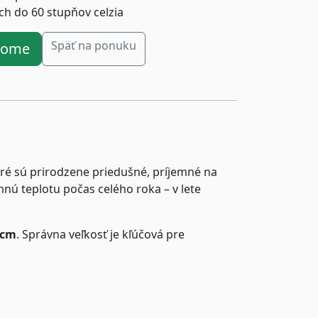
ách do 60 stupňov celzia
Späť na ponuku
ahome
oré sú prirodzene priedušné, príjemné na
ú teplotu počas celého roka – v lete
0cm
. Správna veľkosť je kľúčová pre