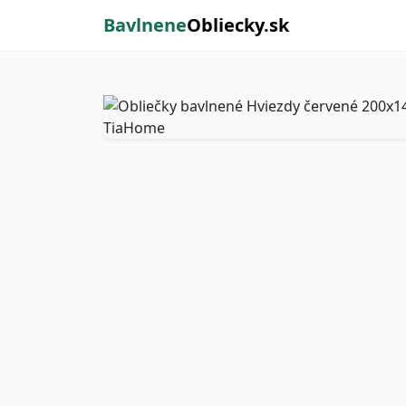
Bavlnene
Obliecky.sk