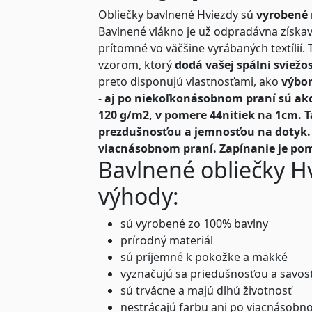
Obliečky bavlnené Hviezdy sú
vyrobené 
Bavlnené vlákno je už odpradávna získava
prítomné vo väčšine vyrábaných textílií. 
vzorom, ktorý
dodá vašej spálni sviežo
preto disponujú vlastnosťami, ako
výbor
-
aj po niekoľkonásobnom praní sú ak
120 g/m2, v pomere 44nitiek na 1cm. T
prezdušnosťou a jemnosťou na dotyk. T
viacnásobnom praní.
Zapínanie je po
Bavlnené obliečky Hv
výhody:
sú vyrobené zo 100% bavlny
prírodný materiál
sú príjemné k pokožke a mäkké
vyznačujú sa priedušnosťou a savos
sú trvácne a majú dlhú životnosť
nestrácajú farbu ani po viacnásobn