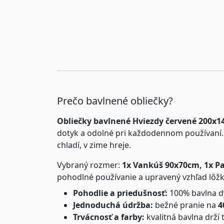
Prečo bavlnené obliečky?
Obliečky bavlnené Hviezdy červené 200
dotyk a odolné pri každodennom používaní. 
chladí, v zime hreje.
Vybraný rozmer:
1x Vankúš 90x70cm, 1x P
pohodlné používanie a upravený vzhľad lôžk
Pohodlie a priedušnosť:
100% bavlna dý
Jednoduchá údržba:
bežné pranie na
4
Trvácnosť a farby:
kvalitná bavlna drží 