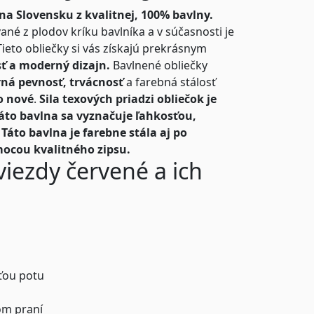
na Slovensku z kvalitnej, 100% bavlny.
né z plodov kríku bavlníka a v súčasnosti je
Tieto obliečky si vás získajú prekrásnym
sť a moderný dizajn.
Bavlnené obliečky
ná pevnosť, trvácnosť
a farebná stálosť
o nové
.
Sila texových priadzi obliečok je
áto bavlna sa vyznačuje ľahkosťou,
áto bavlna je farebne stála aj po
mocou kvalitného zipsu.
iezdy červené a ich
ťou potu
om praní