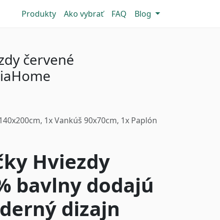
Produkty
Ako vybrať
FAQ
Blog
zdy červené
TiaHome
140x200cm, 1x Vankúš 90x70cm, 1x Paplón
čky Hviezdy
% bavlny dodajú
derný dizajn