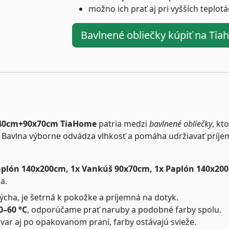
možno ich prať aj pri vyšších teplot
Bavlnené obliečky kúpiť na Ti
x140cm+90x70cm TiaHome
patria medzi
bavlnené obliečky
, kt
Bavlna výborne odvádza vlhkosť a pomáha udržiavať príjemn
aplón 140x200cm, 1x Vankúš 90x70cm, 1x Paplón 140x20
a.
cha, je šetrná k pokožke a príjemná na dotyk.
0–60 °C
, odporúčame prať naruby a podobné farby spolu.
tvar aj po opakovanom praní, farby ostávajú svieže.