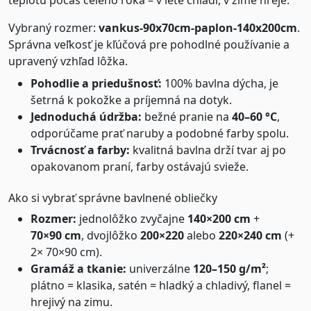
teplotu počas celého roka – v lete chladí, v zime hreje.
Vybraný rozmer:
vankus-90x70cm-paplon-140x200cm
.
Správna veľkosť je kľúčová pre pohodlné používanie a
upravený vzhľad lôžka.
Pohodlie a priedušnosť:
100% bavlna dýcha, je
šetrná k pokožke a príjemná na dotyk.
Jednoduchá údržba:
bežné pranie na
40–60 °C
,
odporúčame prať naruby a podobné farby spolu.
Trvácnosť a farby:
kvalitná bavlna drží tvar aj po
opakovanom praní, farby ostávajú svieže.
Ako si vybrať správne bavlnené obliečky
Rozmer:
jednolôžko zvyčajne
140×200 cm
+
70×90 cm
, dvojlôžko
200×220
alebo
220×240 cm
(+
2× 70×90 cm).
Gramáž a tkanie:
univerzálne
120–150 g/m²
;
plátno = klasika, satén = hladký a chladivý, flanel =
hrejivý na zimu.