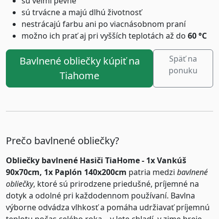
sú veľmi pevné
sú trvácne a majú dlhú životnosť
nestrácajú farbu ani po viacnásobnom praní
možno ich prať aj pri vyšších teplotách až do
60 °C
Späť na
Bavlnené obliečky kúpiť na
ponuku
Tiahome
Prečo bavlnené obliečky?
Obliečky bavlnené Hasiči TiaHome - 1x Vankúš
90x70cm, 1x Paplón 140x200cm
patria medzi
bavlnené
obliečky
, ktoré sú prirodzene priedušné, príjemné na
dotyk a odolné pri každodennom používaní. Bavlna
výborne odvádza vlhkosť a pomáha udržiavať príjemnú