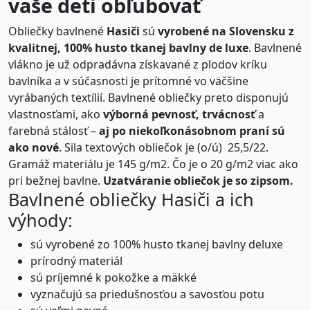
vaše deti obľubovať
Obliečky bavlnené
Hasiči
sú
vyrobené na Slovensku z
kvalitnej, 100% husto tkanej bavlny de luxe
. Bavlnené
vlákno je už odpradávna získavané z plodov kríku
bavlníka a v súčasnosti je prítomné vo väčšine
vyrábaných textílií. Bavlnené obliečky preto disponujú
vlastnosťami, ako
výborná pevnosť, trvácnosť
a
farebná stálosť –
aj po niekoľkonásobnom praní sú
ako nové
. Sila textových obliečok je (o/ú) 25,5/22.
Gramáž materiálu je 145 g/m2. Čo je o 20 g/m2 viac ako
pri bežnej bavlne.
Uzatváranie obliečok je so zipsom.
Bavlnené obliečky Hasiči a ich
výhody:
sú vyrobené zo 100% husto tkanej bavlny deluxe
prírodný materiál
sú príjemné k pokožke a mäkké
vyznačujú sa priedušnosťou a savosťou potu