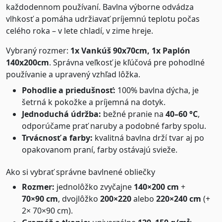
každodennom používaní. Bavlna výborne odvádza
vlhkosť a pomáha udržiavať príjemnú teplotu počas
celého roka – v lete chladí, v zime hreje.
Vybraný rozmer:
1x Vankúš 90x70cm, 1x Paplón
140x200cm
. Správna veľkosť je kľúčová pre pohodlné
používanie a upravený vzhľad lôžka.
Pohodlie a priedušnosť:
100% bavlna dýcha, je
šetrná k pokožke a príjemná na dotyk.
Jednoduchá údržba:
bežné pranie na
40–60 °C
,
odporúčame prať naruby a podobné farby spolu.
Trvácnosť a farby:
kvalitná bavlna drží tvar aj po
opakovanom praní, farby ostávajú svieže.
Ako si vybrať správne bavlnené obliečky
Rozmer:
jednolôžko zvyčajne
140×200 cm
+
70×90 cm
, dvojlôžko
200×220
alebo
220×240 cm
(+
2× 70×90 cm).