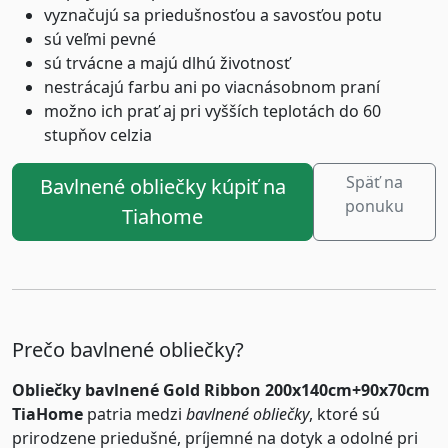
vyznačujú sa priedušnosťou a savosťou potu
sú veľmi pevné
sú trvácne a majú dlhú životnosť
nestrácajú farbu ani po viacnásobnom praní
možno ich prať aj pri vyšších teplotách do 60
stupňov celzia
Späť na
Bavlnené obliečky kúpiť na
ponuku
Tiahome
Prečo bavlnené obliečky?
Obliečky bavlnené Gold Ribbon 200x140cm+90x70cm
TiaHome
patria medzi
bavlnené obliečky
, ktoré sú
prirodzene priedušné, príjemné na dotyk a odolné pri