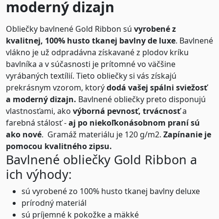
moderný dizajn
Obliečky bavlnené Gold Ribbon sú
vyrobené z
kvalitnej, 100% husto tkanej bavlny de luxe
. Bavlnené
vlákno je už odpradávna získavané z plodov kríku
bavlníka a v súčasnosti je prítomné vo väčšine
vyrábaných textílií. Tieto obliečky si vás získajú
prekrásnym vzorom, ktorý
dodá vašej spálni sviežosť
a moderný dizajn.
Bavlnené obliečky preto disponujú
vlastnosťami, ako
výborná pevnosť, trvácnosť
a
farebná stálosť -
aj po niekoľkonásobnom praní sú
ako nové
. Gramáž materiálu je 120 g/m2.
Zapínanie je
pomocou kvalitného zipsu.
Bavlnené obliečky Gold Ribbon a
ich výhody:
sú vyrobené zo 100% husto tkanej bavlny deluxe
prírodný materiál
sú príjemné k pokožke a mäkké