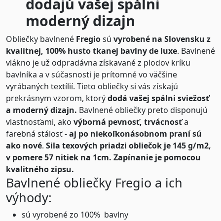
dodajú vašej spálni
moderný dizajn
Obliečky bavlnené
Fregio
sú
vyrobené na Slovensku z
kvalitnej, 100% husto tkanej bavlny de luxe
. Bavlnené
vlákno je už odpradávna získavané z plodov kríku
bavlníka a v súčasnosti je prítomné vo väčšine
vyrábaných textílií. Tieto obliečky si vás získajú
prekrásnym vzorom, ktorý
dodá vašej spálni sviežosť
a moderný dizajn.
Bavlnené obliečky preto disponujú
vlastnosťami, ako
výborná pevnosť, trvácnosť
a
farebná stálosť -
aj po niekoľkonásobnom praní sú
ako nové
.
Sila texových priadzi obliečok je 145 g/m2,
v pomere 57 nitiek na 1cm.
Zapínanie je pomocou
kvalitného zipsu.
Bavlnené obliečky Fregio a ich
výhody:
sú vyrobené zo 100% bavlny