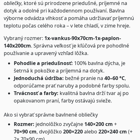
obliečky
, ktoré sú prirodzene priedušné, príjemné na
dotyk a odolné pri každodennom používaní. Bavlna
výborne odvádza vlhkosť a pomáha udržiavať príjemnú
teplotu počas celého roka – v lete chladí, v zime hreje.
Vybraný rozmer:
1x-vankus-90x70cm-1x-paplon-
140x200cm
. Správna veľkosť je kľúčová pre pohodlné
používanie a upravený vzhľad lôžka.
Pohodlie a priedušnosť:
100% bavlna dýcha, je
šetrná k pokožke a príjemná na dotyk.
Jednoduchá údržba:
bežné pranie na
40–60 °C
,
odporúčame prať naruby a podobné farby spolu.
Trvácnosť a farby:
kvalitná bavlna drží tvar aj po
opakovanom praní, farby ostávajú svieže.
Ako si vybrať správne bavlnené obliečky
Rozmer:
jednolôžko zvyčajne
140×200 cm
+
70×90 cm
, dvojlôžko
200×220
alebo
220×240 cm
(+
2× 70×90 cm).