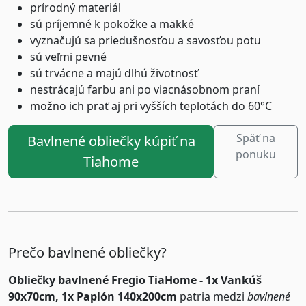
prírodný materiál
sú príjemné k pokožke a mäkké
vyznačujú sa priedušnosťou a savosťou potu
sú veľmi pevné
sú trvácne a majú dlhú životnosť
nestrácajú farbu ani po viacnásobnom praní
možno ich prať aj pri vyšších teplotách do 60°C
Späť na
Bavlnené obliečky kúpiť na
ponuku
Tiahome
Prečo bavlnené obliečky?
Obliečky bavlnené Fregio TiaHome - 1x Vankúš
90x70cm, 1x Paplón 140x200cm
patria medzi
bavlnené