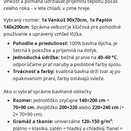
vlhkosť a pomáha udržiavať príjemnú teplotu počas
celého roka – v lete chladí, v zime hreje.
Vybraný rozmer:
1x Vankúš 90x70cm, 1x Paplón
140x200cm
. Správna veľkosť je kľúčová pre pohodlné
používanie a upravený vzhľad lôžka.
Pohodlie a priedušnosť:
100% bavlna dýcha, je
šetrná k pokožke a príjemná na dotyk.
Jednoduchá údržba:
bežné pranie na
40–60 °C
,
odporúčame prať naruby a podobné farby spolu.
Trvácnosť a farby:
kvalitná bavlna drží tvar aj po
opakovanom praní, farby ostávajú svieže.
Ako si vybrať správne bavlnené obliečky
Rozmer:
jednolôžko zvyčajne
140×200 cm
+
70×90 cm
, dvojlôžko
200×220
alebo
220×240 cm
(+
2× 70×90 cm).
Gramáž a tkanie:
univerzálne
120–150 g/m²
;
plátno = klasika, satén = hladký a chladivý, flanel =