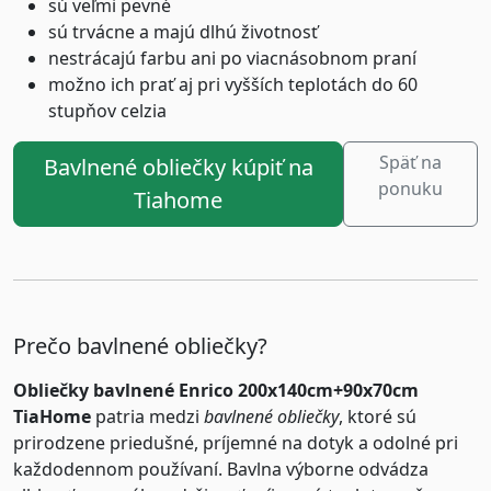
sú veľmi pevné
sú trvácne a majú dlhú životnosť
nestrácajú farbu ani po viacnásobnom praní
možno ich prať aj pri vyšších teplotách do 60
stupňov celzia
Späť na
Bavlnené obliečky kúpiť na
ponuku
Tiahome
Prečo bavlnené obliečky?
Obliečky bavlnené Enrico 200x140cm+90x70cm
TiaHome
patria medzi
bavlnené obliečky
, ktoré sú
prirodzene priedušné, príjemné na dotyk a odolné pri
každodennom používaní. Bavlna výborne odvádza