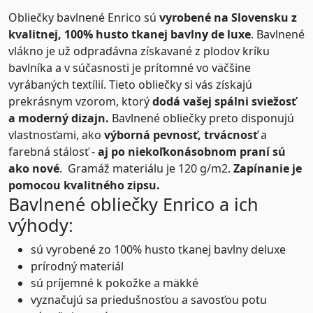
Obliečky bavlnené Enrico sú
vyrobené na Slovensku z
kvalitnej, 100% husto tkanej bavlny de luxe
. Bavlnené
vlákno je už odpradávna získavané z plodov kríku
bavlníka a v súčasnosti je prítomné vo väčšine
vyrábaných textílií. Tieto obliečky si vás získajú
prekrásnym vzorom, ktorý
dodá vašej spálni sviežosť
a moderný dizajn.
Bavlnené obliečky preto disponujú
vlastnosťami, ako
výborná pevnosť, trvácnosť
a
farebná stálosť -
aj po niekoľkonásobnom praní sú
ako nové
. Gramáž materiálu je 120 g/m2.
Zapínanie je
pomocou kvalitného zipsu.
Bavlnené obliečky Enrico a ich
výhody:
sú vyrobené zo 100% husto tkanej bavlny deluxe
prírodný materiál
sú príjemné k pokožke a mäkké
vyznačujú sa priedušnosťou a savosťou potu