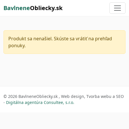
Bavlnene
Obliecky.sk
Produkt sa nenašiel. Skúste sa vrátiť na
prehľad
ponuky
.
© 2026 BavlneneObliecky.sk , Web design, Tvorba webu a SEO
-
Digitálna agentúra Consultee, s.r.o.