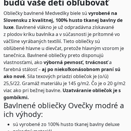
budú vaše deti obľubovať
Obliečky bavlnené Medvedíky biele sú
vyrobené na
Slovensku z kvalitnej, 100% husto tkanej bavlny de
luxe
. Bavlnené vlákno je už odpradávna získavané
z plodov kríku bavlníka a v súčasnosti je prítomné vo
väčšine vyrábaných textílií. Tieto obliečky sú
obľúbené hlavne u dievčat, pretože hlavným vzorom je
tanečnica. Bavlnené obliečky preto disponujú
vlastnosťami, ako
výborná pevnosť, trvácnosť
a
farebná stálosť –
aj po niekoľkonásobnom praní sú
ako nové
. Sila texových priadzi obliečok je (o/ú)
25,5/22. Gramáž materiálu je 145 g/m2. Čo je o 20 g/m2
viac ako pri bežnej bavlne.
Uzatváranie obliečok je s
gombíkmi.
Bavlnené obliečky Ovečky modré a
ich výhody:
sú vyrobené zo 100% husto tkanej bavlny deluxe