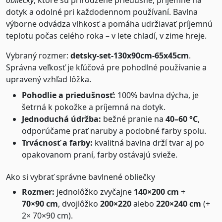
obliečky
, ktoré sú prirodzene priedušné, príjemné na
dotyk a odolné pri každodennom používaní. Bavlna
výborne odvádza vlhkosť a pomáha udržiavať príjemnú
teplotu počas celého roka – v lete chladí, v zime hreje.
Vybraný rozmer:
detsky-set-130x90cm-65x45cm
.
Správna veľkosť je kľúčová pre pohodlné používanie a
upravený vzhľad lôžka.
Pohodlie a priedušnosť:
100% bavlna dýcha, je
šetrná k pokožke a príjemná na dotyk.
Jednoduchá údržba:
bežné pranie na
40–60 °C
,
odporúčame prať naruby a podobné farby spolu.
Trvácnosť a farby:
kvalitná bavlna drží tvar aj po
opakovanom praní, farby ostávajú svieže.
Ako si vybrať správne bavlnené obliečky
Rozmer:
jednolôžko zvyčajne
140×200 cm
+
70×90 cm
, dvojlôžko
200×220
alebo
220×240 cm
(+
2× 70×90 cm).