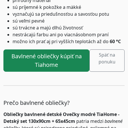
prírodný materiál
sú príjemné k pokožke a mäkké
vyznačujú sa priedušnosťou a savosťou potu
sú veľmi pevné
sú trvácne a majú dlhú životnosť
nestrácajú farbu ani po viacnásobnom praní
možno ich prať aj pri vyšších teplotách až do
60 °C
Späť na
Bavlnené obliečky kúpiť na
ponuku
Tiahome
Prečo bavlnené obliečky?
Obliečky bavlnené detské Ovečky modré TiaHome -
Detský set 130x90cm + 65x45cm
patria medzi
bavlnené