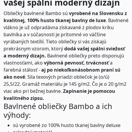
vašej spálni moderný dizajn
Obliečky bavlnené Bambo sú
vyrobené na Slovensku z
kvalitnej, 100% husto tkanej bavlny de luxe
. Bavlnené
vlákno je už odpradávna získavané z plodov kríku
bavlníka a v súčasnosti je prítomné vo väčšine
vyrábaných textílií. Tieto obliečky si vás získajú
prekrásnym vzorom, ktorý
dodá vašej spálni sviežosť
a moderný dizajn.
Bavlnené obliečky preto disponujú
vlastnosťami, ako
výborná pevnosť, trvácnosť
a
farebná stálosť -
aj po niekoľkonásobnom praní sú
ako nové
. Sila texových priadzi obliečok je (o/ú)
25,5/22. Gramáž materiálu je 145 g/m2. Čo je o 20 g/m2
viac ako pri bežnej bavlne.
Zapínanie je pomocou
kvalitného zipsu.
Bavlnené obliečky Bambo a ich
výhody:
sú vyrobené zo 100% husto tkanej bavlny deluxe