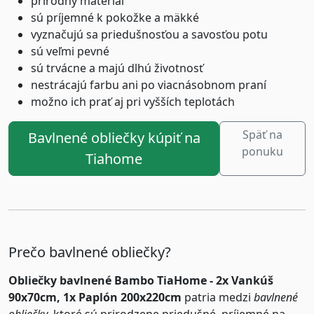
prírodný materiál
sú príjemné k pokožke a mäkké
vyznačujú sa priedušnosťou a savosťou potu
sú veľmi pevné
sú trvácne a majú dlhú životnosť
nestrácajú farbu ani po viacnásobnom praní
možno ich prať aj pri vyšších teplotách
Späť na
Bavlnené obliečky kúpiť na
ponuku
Tiahome
Prečo bavlnené obliečky?
Obliečky bavlnené Bambo TiaHome - 2x Vankúš
90x70cm, 1x Paplón 200x220cm
patria medzi
bavlnené