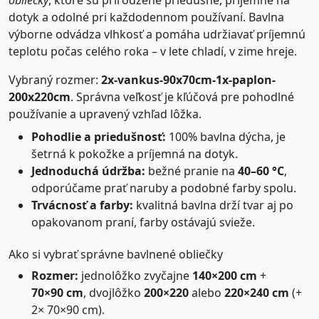
obliečky
, ktoré sú prirodzene priedušné, príjemné na
dotyk a odolné pri každodennom používaní. Bavlna
výborne odvádza vlhkosť a pomáha udržiavať príjemnú
teplotu počas celého roka – v lete chladí, v zime hreje.
Vybraný rozmer:
2x-vankus-90x70cm-1x-paplon-
200x220cm
. Správna veľkosť je kľúčová pre pohodlné
používanie a upravený vzhľad lôžka.
Pohodlie a priedušnosť:
100% bavlna dýcha, je
šetrná k pokožke a príjemná na dotyk.
Jednoduchá údržba:
bežné pranie na
40–60 °C
,
odporúčame prať naruby a podobné farby spolu.
Trvácnosť a farby:
kvalitná bavlna drží tvar aj po
opakovanom praní, farby ostávajú svieže.
Ako si vybrať správne bavlnené obliečky
Rozmer:
jednolôžko zvyčajne
140×200 cm
+
70×90 cm
, dvojlôžko
200×220
alebo
220×240 cm
(+
2× 70×90 cm).