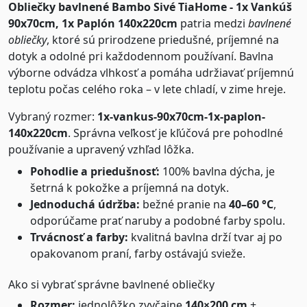
Obliečky bavlnené Bambo Sivé TiaHome - 1x Vankúš
90x70cm, 1x Paplón 140x220cm
patria medzi
bavlnené
obliečky
, ktoré sú prirodzene priedušné, príjemné na
dotyk a odolné pri každodennom používaní. Bavlna
výborne odvádza vlhkosť a pomáha udržiavať príjemnú
teplotu počas celého roka – v lete chladí, v zime hreje.
Vybraný rozmer:
1x-vankus-90x70cm-1x-paplon-
140x220cm
. Správna veľkosť je kľúčová pre pohodlné
používanie a upravený vzhľad lôžka.
Pohodlie a priedušnosť:
100% bavlna dýcha, je
šetrná k pokožke a príjemná na dotyk.
Jednoduchá údržba:
bežné pranie na
40–60 °C
,
odporúčame prať naruby a podobné farby spolu.
Trvácnosť a farby:
kvalitná bavlna drží tvar aj po
opakovanom praní, farby ostávajú svieže.
Ako si vybrať správne bavlnené obliečky
Rozmer:
jednolôžko zvyčajne
140×200 cm
+