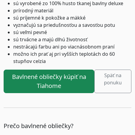
sú vyrobené zo 100% husto tkanej bavlny deluxe
prírodný materiál
sú príjemné k pokožke a mäkké
vyznačujú sa priedušnosťou a savosťou potu
sú veľmi pevné
sú trvácne a majú dlhú životnosť
nestrácajú farbu ani po viacnásobnom praní
možno ich prať aj pri vyšších teplotách do 60
stupňov celzia
Späť na
Bavlnené obliečky kúpiť na
ponuku
Tiahome
Prečo bavlnené obliečky?