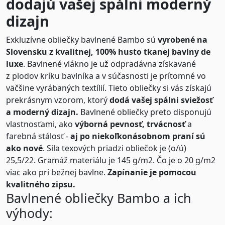
dodajú vašej spálni moderný
dizajn
Exkluzívne obliečky bavlnené Bambo sú
vyrobené na
Slovensku z kvalitnej, 100% husto tkanej bavlny de
luxe
. Bavlnené vlákno je už odpradávna získavané
z plodov kríku bavlníka a v súčasnosti je prítomné vo
väčšine vyrábaných textílií. Tieto obliečky si vás získajú
prekrásnym vzorom, ktorý
dodá vašej spálni sviežosť
a moderný dizajn.
Bavlnené obliečky preto disponujú
vlastnosťami, ako
výborná pevnosť, trvácnosť
a
farebná stálosť -
aj po niekoľkonásobnom praní sú
ako nové
. Sila texových priadzi obliečok je (o/ú)
25,5/22. Gramáž materiálu je 145 g/m2. Čo je o 20 g/m2
viac ako pri bežnej bavlne.
Zapínanie je pomocou
kvalitného zipsu.
Bavlnené obliečky Bambo a ich
výhody: