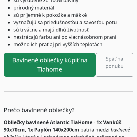
sú vyrobené zo 100% bavlny
prírodný materiál
sú príjemné k pokožke a mäkké
vyznačujú sa priedušnosťou a savosťou potu
sú trvácne a majú dlhú životnosť
nestrácajú farbu ani po viacnásobnom praní
možno ich prať aj pri vyšších teplotách
Späť na
Bavlnené obliečky kúpiť na
ponuku
Tiahome
Prečo bavlnené obliečky?
Obliečky bavlnené Atlantic TiaHome - 1x Vankúš
90x70cm, 1x Paplón 140x200cm
patria medzi
bavlnené