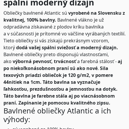
spálni moderný dizajn
Obliečky bavlnené Atlantic sú
vyrobené na Slovensku z
kvalitnej, 100% bavlny.
Bavlnené vlákno je už
odpradávna získavané z plodov kríku bavlníka
a v súčasnosti je prítomné vo väčšine vyrábaných textílií.
Tieto obliečky si vás získajú prekrásnym vzorom,
ktorý
dodá vašej spálni sviežosť a moderný dizajn.
Bavlnené obliečky preto disponujú vlastnosťami,
ako
výborná pevnosť, trvácnosť
a farebná stálosť -
aj
po niekoľkonásobnom praní sú ako nové
.
Sila
texových priadzi obliečok je 120 g/m2, v pomere
44nitiek na 1cm. Táto bavlna sa vyznačuje
ľahkosťou, prezdušnosťou a jemnosťou na dotyk.
Táto bavlna je farebne stála aj po viacnásobnom
praní.
Zapínanie je pomocou kvalitného zipsu.
Bavlnené obliečky Atlantic a ich
výhody: