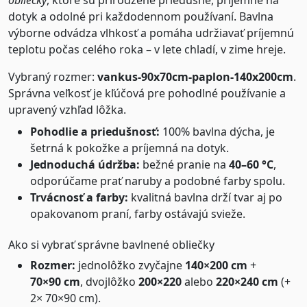
obliečky
, ktoré sú prirodzene priedušné, príjemné na
dotyk a odolné pri každodennom používaní. Bavlna
výborne odvádza vlhkosť a pomáha udržiavať príjemnú
teplotu počas celého roka – v lete chladí, v zime hreje.
Vybraný rozmer:
vankus-90x70cm-paplon-140x200cm
.
Správna veľkosť je kľúčová pre pohodlné používanie a
upravený vzhľad lôžka.
Pohodlie a priedušnosť:
100% bavlna dýcha, je
šetrná k pokožke a príjemná na dotyk.
Jednoduchá údržba:
bežné pranie na
40–60 °C
,
odporúčame prať naruby a podobné farby spolu.
Trvácnosť a farby:
kvalitná bavlna drží tvar aj po
opakovanom praní, farby ostávajú svieže.
Ako si vybrať správne bavlnené obliečky
Rozmer:
jednolôžko zvyčajne
140×200 cm
+
70×90 cm
, dvojlôžko
200×220
alebo
220×240 cm
(+
2× 70×90 cm).