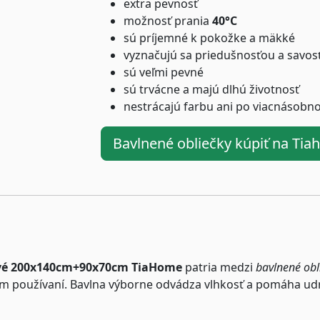
extra pevnosť
možnosť prania
40°C
sú príjemné k pokožke a mäkké
vyznačujú sa priedušnosťou a savos
sú veľmi pevné
sú trvácne a majú dlhú životnosť
nestrácajú farbu ani po viacnásobn
Bavlnené obliečky kúpiť na Ti
žové 200x140cm+90x70cm TiaHome
patria medzi
bavlnené obl
m používaní. Bavlna výborne odvádza vlhkosť a pomáha udrž