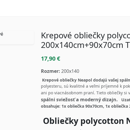
Krepové obliečky polyc
200x140cm+90x70cm 
17,90 €
Rozmer:
200x140
Krepové obliečky Neapol dodajú vašej spál
polyesteru, sú kvalitné a veľmi príjemné k po
ani po viacnásobnom praní. Tieto obliečky si 
spálni sviežosť a moderný dizajn.
Uzat
obsahuje: 1x obliečka 90x70cm, 1x obliečk
Obliečky polycotton N