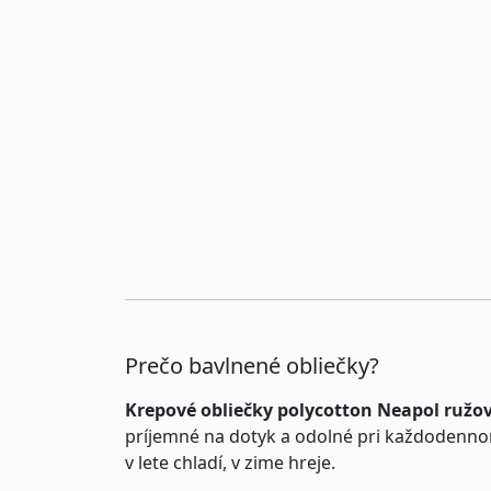
Prečo bavlnené obliečky?
Krepové obliečky polycotton Neapol ru
príjemné na dotyk a odolné pri každodenno
v lete chladí, v zime hreje.