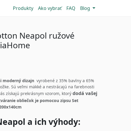
Produkty
Ako vybrať
FAQ
Blog
otton Neapol ružové
TiaHome
ni moderný dizajn
vyrobené z 35% bavlny a 65%
kožke. Sú veľmi mäkké a nestrácajú na farebnosti
dodá vašej
vás získajú prekrásnym vzorom, ktorý
váranie obliečok je pomocou zipsu
Set
a 200x140cm
eapol a ich výhody: