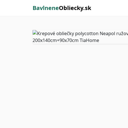
Bavlnene
Obliecky.sk