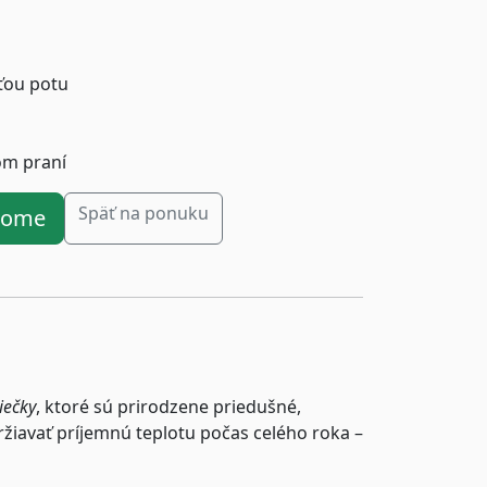
ťou potu
om praní
Späť na ponuku
ahome
iečky
, ktoré sú prirodzene priedušné,
iavať príjemnú teplotu počas celého roka –