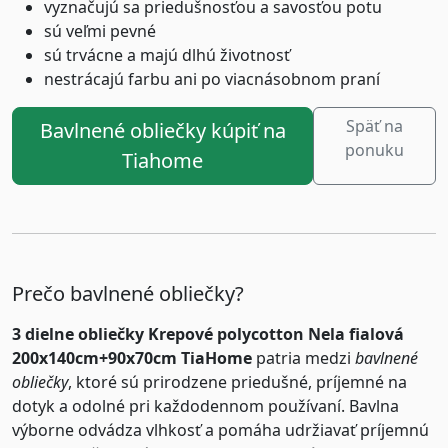
vyznačujú sa priedušnosťou a savosťou potu
sú veľmi pevné
sú trvácne a majú dlhú životnosť
nestrácajú farbu ani po viacnásobnom praní
Späť na
Bavlnené obliečky kúpiť na
ponuku
Tiahome
Prečo bavlnené obliečky?
3 dielne obliečky Krepové polycotton Nela fialová
200x140cm+90x70cm TiaHome
patria medzi
bavlnené
obliečky
, ktoré sú prirodzene priedušné, príjemné na
dotyk a odolné pri každodennom používaní. Bavlna
výborne odvádza vlhkosť a pomáha udržiavať príjemnú