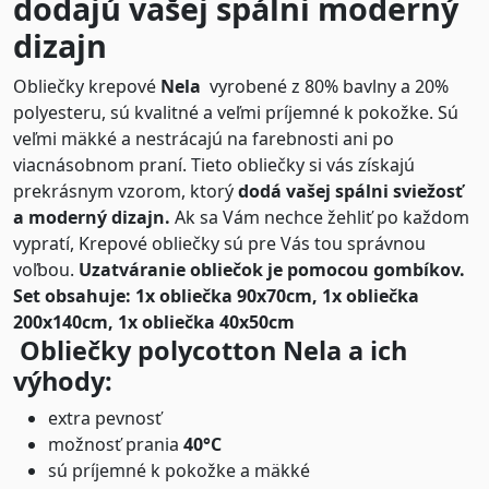
dodajú vašej spálni moderný
dizajn
Obliečky krepové
Nela
vyrobené z 80% bavlny a 20%
polyesteru, sú kvalitné a veľmi príjemné k pokožke. Sú
veľmi mäkké a nestrácajú na farebnosti ani po
viacnásobnom praní. Tieto obliečky si vás získajú
prekrásnym vzorom, ktorý
dodá vašej spálni sviežosť
a moderný dizajn.
Ak sa Vám nechce žehliť po každom
vypratí, Krepové obliečky sú pre Vás tou správnou
voľbou.
Uzatváranie obliečok je pomocou gombíkov.
Set obsahuje: 1x obliečka 90x70cm, 1x obliečka
200x140cm, 1x obliečka 40x50cm
Obliečky polycotton Nela a ich
výhody:
extra pevnosť
možnosť prania
40°C
sú príjemné k pokožke a mäkké