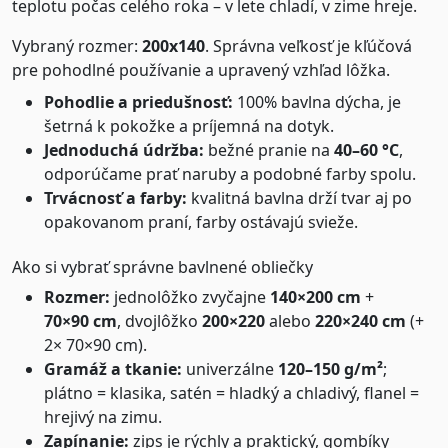
teplotu počas celého roka – v lete chladí, v zime hreje.
Vybraný rozmer:
200x140
. Správna veľkosť je kľúčová
pre pohodlné používanie a upravený vzhľad lôžka.
Pohodlie a priedušnosť:
100% bavlna dýcha, je
šetrná k pokožke a príjemná na dotyk.
Jednoduchá údržba:
bežné pranie na
40–60 °C
,
odporúčame prať naruby a podobné farby spolu.
Trvácnosť a farby:
kvalitná bavlna drží tvar aj po
opakovanom praní, farby ostávajú svieže.
Ako si vybrať správne bavlnené obliečky
Rozmer:
jednolôžko zvyčajne
140×200 cm
+
70×90 cm
, dvojlôžko
200×220
alebo
220×240 cm
(+
2× 70×90 cm).
Gramáž a tkanie:
univerzálne
120–150 g/m²
;
plátno = klasika, satén = hladký a chladivý, flanel =
hrejivý na zimu.
Zapínanie:
zips je rýchly a praktický, gombíky