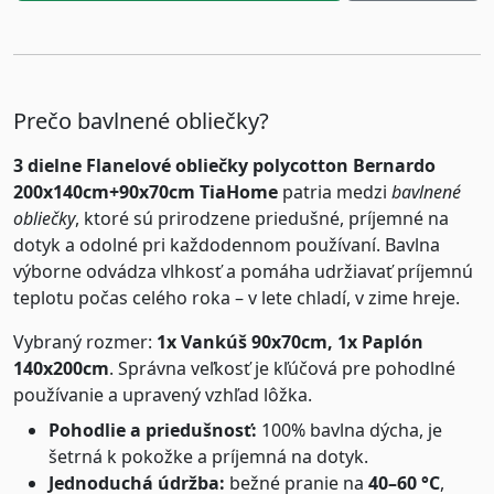
Prečo bavlnené obliečky?
3 dielne Flanelové obliečky polycotton Bernardo
200x140cm+90x70cm TiaHome
patria medzi
bavlnené
obliečky
, ktoré sú prirodzene priedušné, príjemné na
dotyk a odolné pri každodennom používaní. Bavlna
výborne odvádza vlhkosť a pomáha udržiavať príjemnú
teplotu počas celého roka – v lete chladí, v zime hreje.
Vybraný rozmer:
1x Vankúš 90x70cm, 1x Paplón
140x200cm
. Správna veľkosť je kľúčová pre pohodlné
používanie a upravený vzhľad lôžka.
Pohodlie a priedušnosť:
100% bavlna dýcha, je
šetrná k pokožke a príjemná na dotyk.
Jednoduchá údržba:
bežné pranie na
40–60 °C
,