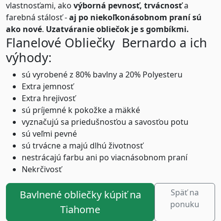
vlastnosťami, ako
výborná pevnosť, trvácnosť
a
farebná stálosť -
aj po niekoľkonásobnom praní sú
ako nové
.
Uzatváranie obliečok je s gombíkmi.
Flanelové Obliečky Bernardo a ich
výhody:
sú vyrobené z 80% bavlny a 20% Polyesteru
Extra jemnosť
Extra hrejivosť
sú príjemné k pokožke a mäkké
vyznačujú sa priedušnosťou a savosťou potu
sú veľmi pevné
sú trvácne a majú dlhú životnosť
nestrácajú farbu ani po viacnásobnom praní
Nekrčivosť
Späť na
Bavlnené obliečky kúpiť na
ponuku
Tiahome