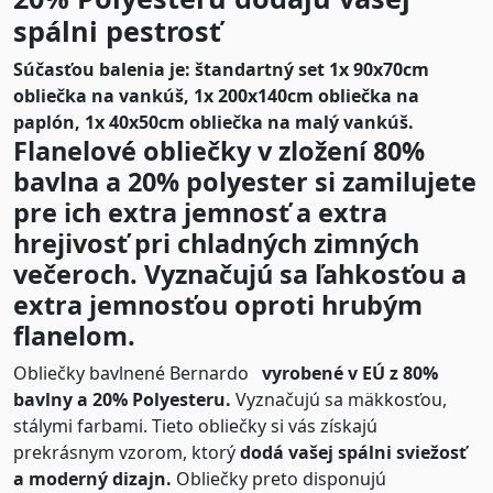
spálni pestrosť
Súčasťou balenia je: štandartný set 1x 90x70cm
obliečka na vankúš, 1x 200x140cm obliečka na
paplón, 1x 40x50cm obliečka na malý vankúš.
Flanelové obliečky v zložení 80%
bavlna a 20% polyester si zamilujete
pre ich extra jemnosť a extra
hrejivosť pri chladných zimných
večeroch. Vyznačujú sa ľahkosťou a
extra jemnosťou oproti hrubým
flanelom.
Obliečky bavlnené Bernardo
vyrobené v EÚ z 80%
bavlny a 20% Polyesteru.
Vyznačujú sa mäkkosťou,
stálymi farbami. Tieto obliečky si vás získajú
prekrásnym vzorom, ktorý
dodá vašej spálni sviežosť
a moderný dizajn.
Obliečky preto disponujú