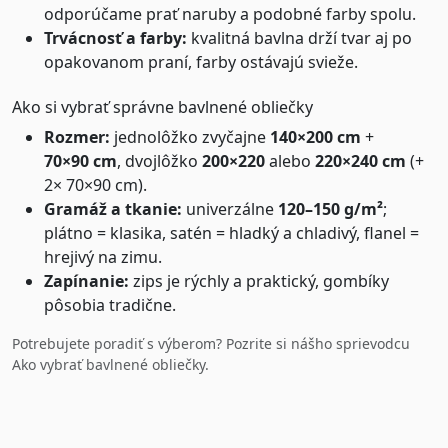
odporúčame prať naruby a podobné farby spolu.
Trvácnosť a farby:
kvalitná bavlna drží tvar aj po
opakovanom praní, farby ostávajú svieže.
Ako si vybrať správne bavlnené obliečky
Rozmer:
jednolôžko zvyčajne
140×200 cm
+
70×90 cm
, dvojlôžko
200×220
alebo
220×240 cm
(+
2× 70×90 cm).
Gramáž a tkanie:
univerzálne
120–150 g/m²
;
plátno = klasika, satén = hladký a chladivý, flanel =
hrejivý na zimu.
Zapínanie:
zips je rýchly a praktický, gombíky
pôsobia tradične.
Potrebujete poradiť s výberom? Pozrite si nášho sprievodcu
Ako vybrať bavlnené obliečky
.